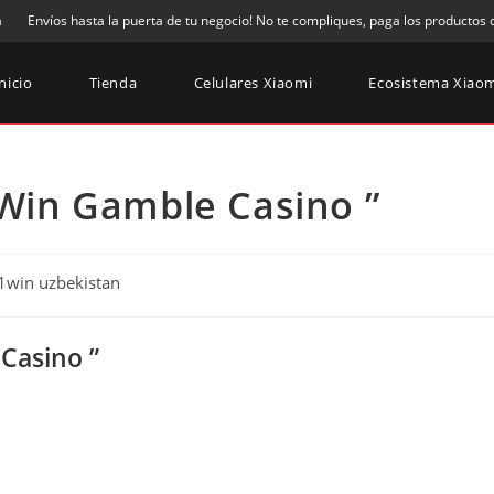
a
Envíos hasta la puerta de tu negocio! No te compliques, paga los productos 
nicio
Tienda
Celulares Xiaomi
Ecosistema Xiao
1 Win Gamble Casino ️”
goría
1win uzbekistan
Casino ️”
ada: