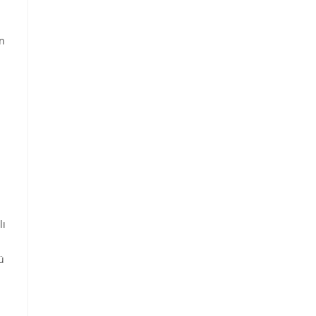
an
lı
ü