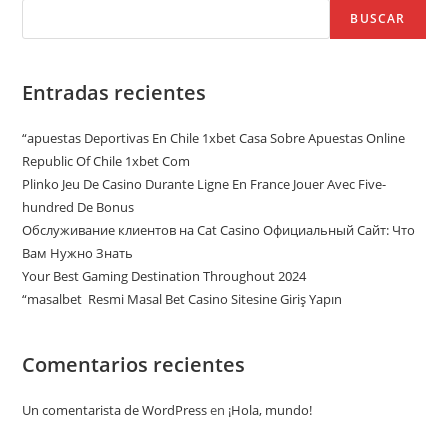
BUSCAR
Entradas recientes
“apuestas Deportivas En Chile 1xbet Casa Sobre Apuestas Online
Republic Of Chile 1xbet Com
Plinko Jeu De Casino Durante Ligne En France Jouer Avec Five-
hundred De Bonus
Обслуживание клиентов на Cat Casino Официальный Сайт: Что
Вам Нужно Знать
Your Best Gaming Destination Throughout 2024
“masalbet ️ Resmi Masal Bet Casino Sitesine Giriş Yapın
Comentarios recientes
Un comentarista de WordPress
en
¡Hola, mundo!