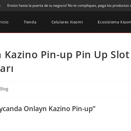
a
Envíos hasta la puerta de tu negocio! No te compliques, paga los productos 
nicio
Tienda
Celulares Xiaomi
Ecosistema Xiao
Kazino Pin-up Pin Up Slot
arı
goría
Blog
aycanda Onlayn Kazino Pin-up”
ada: