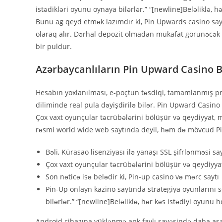
istədikləri oyunu oynaya bilərlər.” “[newline]Beləliklə,
Bunu ag qeyd etmək lazımdır ki, Pin Upwards casino say
olaraq alır. Dərhal depozit olmadan mükafat görünəcək
bir puldur.
Azərbaycanlıların Pin Upward Casino 
Hesabın yoxlanılması, e-poçtun təsdiqi, tamamlanmış prof
diliminde real pula dəyişdirilə bilər. Pin Upward Casino 
Çox vaxt oyunçular təcrübələrini bölüşür və qeydiyyat, 
rəsmi world wide web saytında deyil, həm də mövcud P
Bəli, Kürasao lisenziyası ilə yanaşı SSL şifrlənməsi sa
Çox vaxt oyunçular təcrübələrini bölüşür və qeydiyya
Son nəticə isə belədir ki, Pin-up casino və mərc saytı
Pin-Up onlayn kazino saytında strategiya oyunlarını s
bilərlər.” “[newline]Beləliklə, hər kəs istədiyi oyun
Android cihazına yüklənmə apk faylı sayəsində daha as