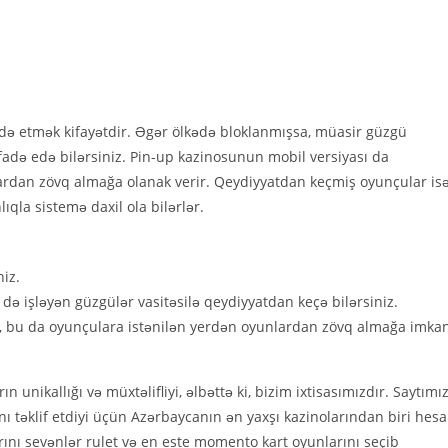
adə etmək kifayətdir. Əgər ölkədə bloklanmışsa, müasir güzgü
adə edə bilərsiniz. Pin-up kazinosunun mobil versiyası da
ardan zövq almağa olanak verir. Qeydiyyatdan keçmiş oyunçular is
lıqla sistemə daxil ola bilərlər.
iz.
də işləyən güzgülər vasitəsilə qeydiyyatdan keçə bilərsiniz.
, bu da oyunçulara istənilən yerdən oyunlardan zövq almağa imka
unikallığı və müxtəlifliyi, əlbəttə ki, bizim ixtisasımızdır. Saytımı
ını təklif etdiyi üçün Azərbaycanın ən yaxşı kazinolarından biri hes
rını sevənlər rulet və en este momento kart oyunlarını seçib