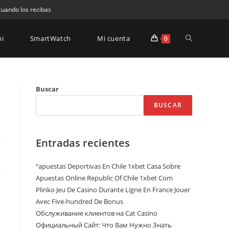
cuando los recibas
Alternar
mi
SmartWatch
Mi cuenta
0
búsqueda
Buscar
BUSCAR
de
Entradas recientes
la
“apuestas Deportivas En Chile 1xbet Casa Sobre
Apuestas Online Republic Of Chile 1xbet Com
web
Plinko Jeu De Casino Durante Ligne En France Jouer
Avec Five-hundred De Bonus
Обслуживание клиентов на Cat Casino
Официальный Сайт: Что Вам Нужно Знать