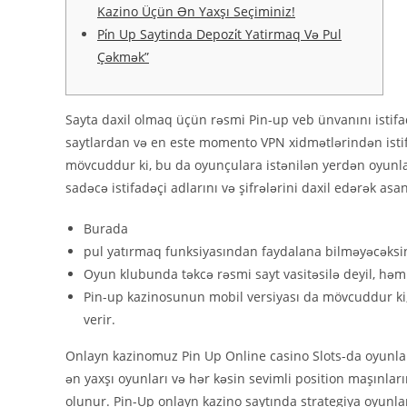
Kazino Üçün Ən Yaxşı Seçiminiz!
Pi̇n Up Saytinda Depozi̇t Yatirmaq Və Pul
Çəkmək”
Sayta daxil olmaq üçün rəsmi Pin-up veb ünvanını istif
saytlardan və en este momento VPN xidmətlərindən istif
mövcuddur ki, bu da oyunçulara istənilən yerdən oyunl
sadəcə istifadəçi adlarını və şifrələrini daxil edərək asan
Burada
pul yatırmaq funksiyasından faydalana bilməyəcəksin
Oyun klubunda təkcə rəsmi sayt vasitəsilə deyil, həm 
Pin-up kazinosunun mobil versiyası da mövcuddur ki
verir.
Onlayn kazinomuz Pin Up Online casino Slots-da oyunların 
ən yaxşı oyunları və hər kəsin sevimli position maşınlar
olunur. Pin-Up onlayn kazino saytında strategiya oyunla