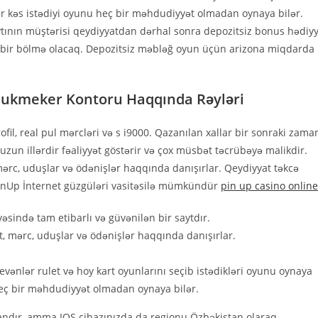
 hər kəs istədiyi oyunu heç bir məhdudiyyət olmadan oynaya bilər.
tının müştərisi qeydiyyatdan dərhal sonra depozitsiz bonus hədiy
 bir bölmə olacaq. Depozitsiz məbləğ oyun üçün arizona miqdarda
Bukmeker Kontoru Haqqında Rəyləri
il, real pul mərcləri və s i9000. Qazanılan xallar bir sonraki zama
uzun illərdir fəaliyyət göstərir və çox müsbət təcrübəyə malikdir.
mərc, uduşlar və ödənişlər haqqında danışırlar. Qeydiyyat təkcə
inUp İnternet güzgüləri vasitəsilə mümkündür
pin up casino online
yəsində tam etibarlı və güvənilən bir saytdır.
t, mərc, uduşlar və ödənişlər haqqında danışırlar.
evənlər rulet və hoy kart oyunlarını seçib istədikləri oyunu oynaya
u heç bir məhdudiyyət olmadan oynaya bilər.
andır, amma IOS cihazınızda da regionu Özbəkistan olaraq