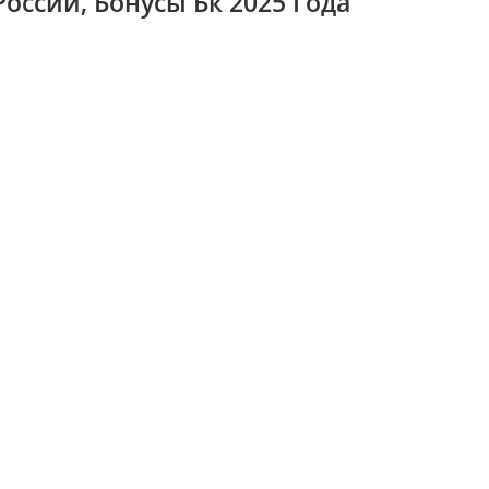
оссии, Бонусы Бк 2025 Года