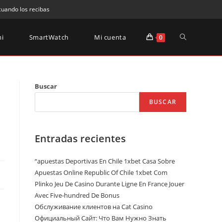
cuando los recibas
Alternar
mi
SmartWatch
Mi cuenta
0
búsqueda
Buscar
BUSCAR
de
Entradas recientes
la
“apuestas Deportivas En Chile 1xbet Casa Sobre
Apuestas Online Republic Of Chile 1xbet Com
web
Plinko Jeu De Casino Durante Ligne En France Jouer
Avec Five-hundred De Bonus
Обслуживание клиентов на Cat Casino
Официальный Сайт: Что Вам Нужно Знать