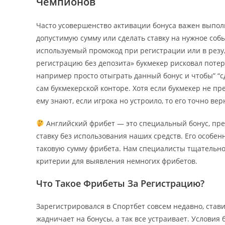
Чемпионов
Часто усовершенство активации бонуса важен выпол
допустимую сумму или сделать ставку на нужное соб
используемый промокод при регистрации или в резул
регистрацию без депозита» букмекер рисковал поте
например просто отыграть данный бонус и чтобы” “с
сам букмекерской конторе. Хотя если букмекер не пре
ему знают, если игрока но устроило, то его точно вер
Английский фрибет — это специальный бонус, пре
ставку без использования наших средств. Его особе
таковую сумму фрибета. Нам специалисты тщательно
критерии для выявления немногих фрибетов.
Что Такое Фрибеты За Регистрацию?
Зарегистрировался в Спортбет совсем недавно, стави
жадничает на бонусы, а так все устраивает. Условия