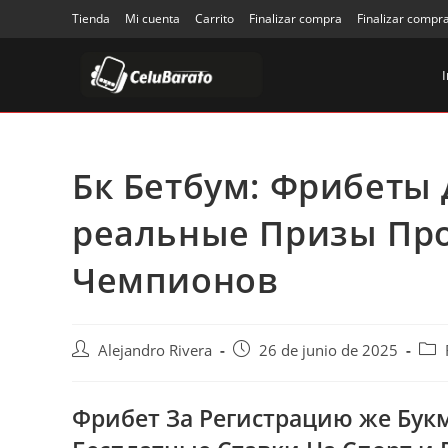
Saltar
Tienda
Mi cuenta
Carrito
Finalizar compra
Finalizar compr
al
contenido
I
Бк Бетбум: Фрибеты 
реальные Призы Про
Чемпионов
Autor
Publicación
Cate
Alejandro Rivera
26 de junio de 2025
de
de
de
la
la
la
Фрибет За Регистрацию же Бук
entrada:
entrada:
entr