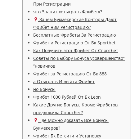
При Регистрации
что Значит «отыграть Фрибет»?
Зачем Букмекерские Конторы Дают
Фрибет ним Регистрацию?
Бесплатные Фрибеты За Регистрацию
Фрибет и Регистрацию От Бк Sportbet
Как Получить этот Фрибет От Спортбет
Советы по Выбору Бонуса усовершенство”
“новичков
Фрибет за Регистрацию От Бк 888
а Отыграть И выйти Фрибет
но Бонусы
Фрибет 1000 Рублей От Бк Leon
Какие Другие Бонусы, Кроме Фрибетов,
предложила Спортбет?
Где Можно доказать Все Бонусы
Букмекеров?
Фрибет Бк Бетсити и Установку