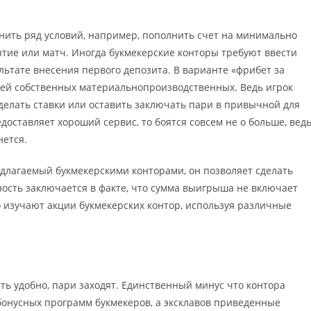
нить ряд условий, например, пополнить счет на минимально
ытие или матч. Иногда букмекерские конторы требуют ввести
ьтате внесения первого депозита. В варианте «фрибет за
рей собственных материальнопроизводственных. Ведь игрок
делать ставки или оставить заключать пари в привычной для
доставляет хороший сервис, то боятся совсем не о больше, вед
нется.
длагаемый букмекерскими конторами, он позволяет сделать
нность заключается в факте, что сумма выигрыша не включает
 изучают акции букмекерских контор, используя различные
ть удобно, пари заходят. Единственный минус что контора
 бонусных программ букмекеров, а эксклавов приведенные