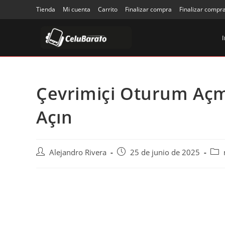
Saltar
Tienda
Mi cuenta
Carrito
Finalizar compra
Finalizar compr
al
contenido
I
Çevrimiçi Oturum Açm
Açın
Autor
Publicación
Cate
Alejandro Rivera
25 de junio de 2025
de
de
de
la
la
la
entrada:
entrada:
entr