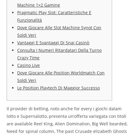
Machine 1×2 Gaming
Pragmatic Play Slot: Caratteristiche E
Funzionalità
Dove Giocare Alle Slot Machine Synot Con
Soldi Veri
Vantaggi E Svantaggi Di Snai Casinò
Consulta I Numeri Ritardatari Della Turno
Crazy Time
Casino Live
Dove Giocare Alle Position Worldmatch Con
Soldi Veri
Le Position Playtech Di Maggior Successo
Il provider di betting, noto anche for every i giochi dalam
lotto e Supernalotto, presenta un’offerta variegata con titoli
are available Reel King, Alien Domination, Big Well bearded,
Need for spinal column, The past Crusade elizabeth Ghosts