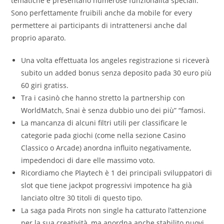
tematiche e presentano numerose funzionalità speciali.
Sono perfettamente fruibili anche da mobile for every
permettere ai participants di intrattenersi anche dal
proprio aparato.
Una volta effettuata los angeles registrazione si riceverà
subito un added bonus senza deposito pada 30 euro più
60 giri gratiss.
Tra i casinò che hanno stretto la partnership con
WorldMatch, Snai è senza dubbio uno dei più” “famosi.
La mancanza di alcuni filtri utili per classificare le
categorie pada giochi (come nella sezione Casino
Classico o Arcade) anordna influito negativamente,
impedendoci di dare elle massimo voto.
Ricordiamo che Playtech è 1 dei principali sviluppatori di
slot que tiene jackpot progressivi impotence ha già
lanciato oltre 30 titoli di questo tipo.
La saga pada Pirots non single ha catturato l’attenzione
per la sua creatività, ma anordna anche stabilito nuovi