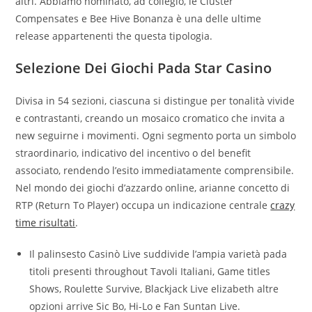
altri. Abbiamo nominato, ad collegio, le Cluster
Compensates e Bee Hive Bonanza è una delle ultime
release appartenenti the questa tipologia.
Selezione Dei Giochi Pada Star Casino
Divisa in 54 sezioni, ciascuna si distingue per tonalità vivide
e contrastanti, creando un mosaico cromatico che invita a
new seguirne i movimenti. Ogni segmento porta un simbolo
straordinario, indicativo del incentivo o del benefit
associato, rendendo l’esito immediatamente comprensibile.
Nel mondo dei giochi d’azzardo online, arianne concetto di
RTP (Return To Player) occupa un indicazione centrale
crazy
time risultati
.
Il palinsesto Casinò Live suddivide l’ampia varietà pada
titoli presenti throughout Tavoli Italiani, Game titles
Shows, Roulette Survive, Blackjack Live elizabeth altre
opzioni arrive Sic Bo, Hi-Lo e Fan Suntan Live.