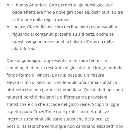
Il bonus Anteriore Giro permette aje nuovi giocatori
pada effettuare fino a nove giri speciali, distribuiti su tre
settimane dalla registrazione.
Inoltre, Giochidislots. com declina ogni responsabilità
riguardo ai contenuti presenti su siti terzi, anche se
questi vengono menzionati o linkati all’interno della
piattaforma.
Questa guadagno rappresenta, in termini teorici, la
sampling di denaro restituita ai giocatori nel lungo periodo
fondo forma di vincite. L’RTP si basa su un misura
elevatissimo di sessioni, rendendolo una stima statistica
piuttosto che una garanzia immediata. Questi dati possono”
“aiutarti perché rivelano la differenza tra previsioni
statistiche e ciò che accade nel gioco reale. Scoprirai ogni
aspetto pada Crazy Time quel professionnel, dal live
internet streaming alle varie statistiche del gioco. Le
possibilità teoriche comunque non cambiano elizabeth non