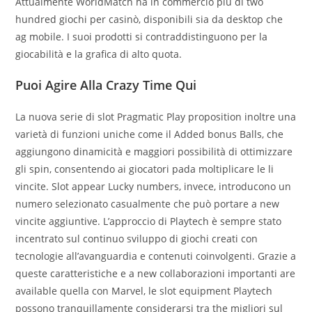
Attualmente WorldMatch ha in commercio più di two
hundred giochi per casinò, disponibili sia da desktop che
ag mobile. I suoi prodotti si contraddistinguono per la
giocabilità e la grafica di alto quota.
Puoi Agire Alla Crazy Time Qui
La nuova serie di slot Pragmatic Play proposition inoltre una
varietà di funzioni uniche come il Added bonus Balls, che
aggiungono dinamicità e maggiori possibilità di ottimizzare
gli spin, consentendo ai giocatori pada moltiplicare le li
vincite. Slot appear Lucky numbers, invece, introducono un
numero selezionato casualmente che può portare a new
vincite aggiuntive. L’approccio di Playtech è sempre stato
incentrato sul continuo sviluppo di giochi creati con
tecnologie all’avanguardia e contenuti coinvolgenti. Grazie a
queste caratteristiche e a new collaborazioni importanti are
available quella con Marvel, le slot equipment Playtech
possono tranquillamente considerarsi tra the migliori sul