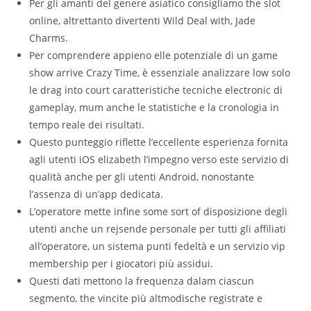
Per gli amanti del genere asiatico consigliamo the slot
online, altrettanto divertenti Wild Deal with, Jade
Charms.
Per comprendere appieno elle potenziale di un game
show arrive Crazy Time, è essenziale analizzare low solo
le drag into court caratteristiche tecniche electronic di
gameplay, mum anche le statistiche e la cronologia in
tempo reale dei risultati.
Questo punteggio riflette l’eccellente esperienza fornita
agli utenti iOS elizabeth l’impegno verso este servizio di
qualità anche per gli utenti Android, nonostante
l’assenza di un’app dedicata.
L’operatore mette infine some sort of disposizione degli
utenti anche un rejsende personale per tutti gli affiliati
all’operatore, un sistema punti fedeltà e un servizio vip
membership per i giocatori più assidui.
Questi dati mettono la frequenza dalam ciascun
segmento, the vincite più altmodische registrate e