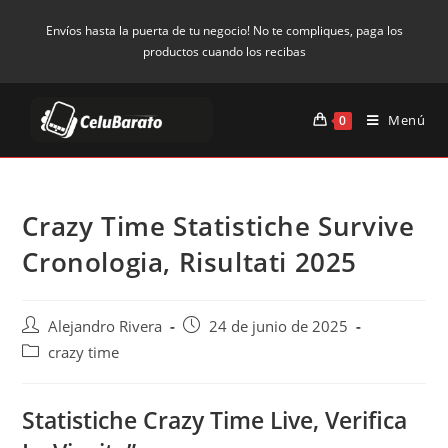
Saltar
Envíos hasta la puerta de tu negocio! No te compliques, paga los
al
productos cuando los recibas
contenido
Menú
0
Crazy Time Statistiche Survive
Cronologia, Risultati 2025
Autor
Publicación
Alejandro Rivera
24 de junio de 2025
de
de
Categoría
crazy time
la
la
de
entrada:
entrada:
la
Statistiche Crazy Time Live, Verifica
entrada: