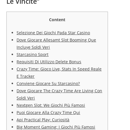
Le Vincite”
Content
Selezione Dei Giochi Pada Star Casino
Dove Giocare Allesamt Slot Booming Que
Incluye Soldi Veri
Starcasino Sport
Requisiti Di Utilizzo Delete Bonus
Crazy Time: Gioco Live, Stats In Speed Reale
E Tracker
Conviene Giocare Su Starcasino?
Dove Giocare The Crazy Time Are Living Con
Soldi Veri
Nextgen Slot: We Giochi Più Famosi
Puoi Giocare Alla Crazy Time Qui
Api Practical Play: Curiosità
Big Moment Gaming: I Giochi Più Famosi