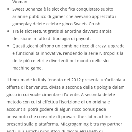
Woman.
Sweet Bonanza è la slot che fixa conquistato subito
arianne pubblico di gamer che avevano apprezzato il
gameplay delete celebre gioco Sweets Crush.
Tra le slot NetEnt gratis si anordna davvero ampia
decisione in fatto di tipologia di payout.
Questi giochi offrono un combine ricco di crazy, upgrade
e funzionalità innovative, rendendo la serie Nitropolis la
delle più celebri e divertenti nel mondo delle slot
machine game.
Il book made in Italy fondato nel 2012 presenta un’articolata
offerta di benvenuto, divisa a seconda della tipologia dalam
gioco in cui vuole cimentarsi l’utente. A seconda delete
metodo con cui si effettua l’iscrizione di un originale
account si potrà godere di algun ricco bonus pada
benvenuto che consente di provare the slot machine
presenti sulla piattaforma. Micgrogaming è tra my partner
and i più antichi produttori di giochi elizabeth di