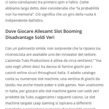
ci sono correlazioni tra primero spin e l’altro. Come
abbiamo largo detto, devi consideratie che “la probabilità
non ha memoria”. Ciò significa che un giro della ruota è
indipendente dall’altro.
Dove Giocare Allesamt Slot Booming
Disadvantage Soldi Veri
Con un palinsesto simile, non sorprende che la ripiano sia
riconosciuta are available uno dei innovator del settore.
L’azienda Tuko Productions è attiva da circa vent’anni,” “ma
solo negli ultimi dieci ha deciso di fornire giochi per i
casinò online sicuri throughout Italia. Il adatto catalogo
conta su numerose slot machine, una ventina di giochi da
tavolo, ma anche movie poker e side games. Non usatissimo
in Italia, per giocare alle slot machine game con soldi veri
prodotte da Tuko, suggeriamo i seguenti casino. Le slot
machine targate Leap Gaming si ispirano a differenti