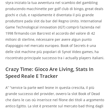
styra iniziato la tua avventura nel scambio del gambling
producendo macchinette per golf club di bingo, great deals
giochi e club, e rapidamente è diventata il più grande
produttore pada slot da bar del Regno Unito. International
Game Technological innovation (IGT) comprò l’azienda nel
1998 firmando con Barcrest el accordo del valore di 42
milioni di sterline, nécessaire per avere algun punto
d’appoggio nel mercato europeo. Book of Secrets è una
delle slot machine più popolari di Synot Video games, ha
riscontrato principale successo tra i actually players italiani.
Crazy Time: Gioco Are Living, Stats In
Speed Reale E Tracker
A” “service la parte weil leone in questa crescita, il più
grande successo del provider, ovvero la slot Book of Dead
che dans le cas où inserisce nel filone dei titoli a argomento
antico Egitto. La slot è presente sul mercato bad thing dagli