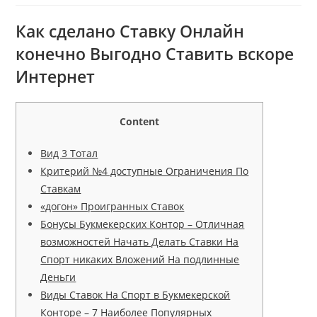
entrada:
entrada:
la
Как сделано Ставку Онлайн
entrada:
конечно Выгодно Ставить вскоре
Интернет
Content
Вид 3 Тотал
Критерий №4 доступные Ограничения По
Ставкам
«догон» Проигранных Ставок
Бонусы Букмекерских Контор – Отличная
возможностей Начать Делать Ставки На
Спорт никаких Вложений На подлинные
Деньги
Виды Ставок На Спорт в Букмекерской
Конторе – 7 Наиболее Популярных