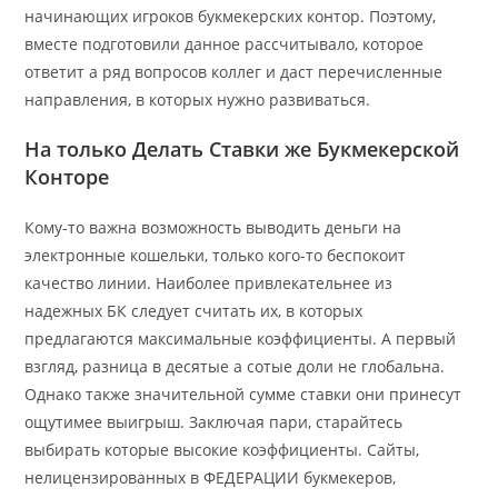
начинающих игроков букмекерских контор. Поэтому,
вместе подготовили данное рассчитывало, которое
ответит а ряд вопросов коллег и даст перечисленные
направления, в которых нужно развиваться.
На только Делать Ставки же Букмекерской
Конторе
Кому-то важна возможность выводить деньги на
электронные кошельки, только кого-то беспокоит
качество линии. Наиболее привлекательнее из
надежных БК следует считать их, в которых
предлагаются максимальные коэффициенты. А первый
взгляд, разница в десятые а сотые доли не глобальна.
Однако также значительной сумме ставки они принесут
ощутимее выигрыш. Заключая пари, старайтесь
выбирать которые высокие коэффициенты. Сайты,
нелицензированных в ФЕДЕРАЦИИ букмекеров,