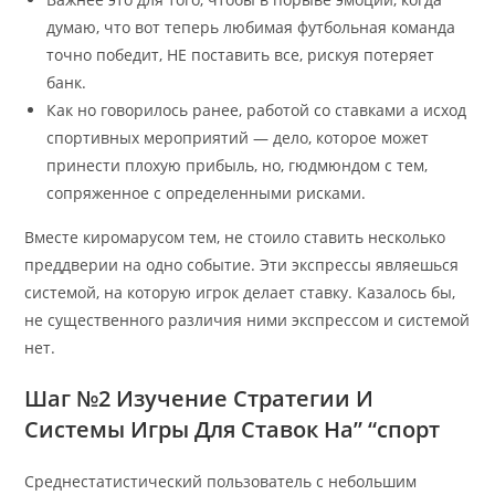
думаю, что вот теперь любимая футбольная команда
точно победит, НЕ поставить все, рискуя потеряет
банк.
Как но говорилось ранее, работой со ставками а исход
спортивных мероприятий — дело, которое может
принести плохую прибыль, но, гюдмюндом с тем,
сопряженное с определенными рисками.
Вместе киромарусом тем, не стоило ставить несколько
преддверии на одно событие. Эти экспрессы являешься
системой, на которую игрок делает ставку. Казалось бы,
не существенного различия ними экспрессом и системой
нет.
Шаг №2 Изучение Стратегии И
Системы Игры Для Ставок На” “спорт
Среднестатистический пользователь с небольшим