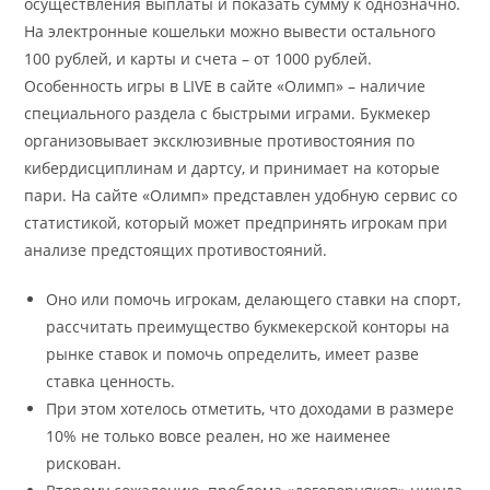
осуществления выплаты и показать сумму к однозначно.
На электронные кошельки можно вывести остального
100 рублей, и карты и счета – от 1000 рублей.
Особенность игры в LIVE в сайте «Олимп» – наличие
специального раздела с быстрыми играми. Букмекер
организовывает эксклюзивные противостояния по
кибердисциплинам и дартсу, и принимает на которые
пари. На сайте «Олимп» представлен удобную сервис со
статистикой, который может предпринять игрокам при
анализе предстоящих противостояний.
Оно или помочь игрокам, делающего ставки на спорт,
рассчитать преимущество букмекерской конторы на
рынке ставок и помочь определить, имеет разве
ставка ценность.
При этом хотелось отметить, что доходами в размере
10% не только вовсе реален, но же наименее
рискован.