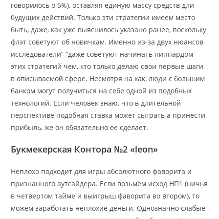
говорилось о 5%), оставляя единую массу средств дли
будущих действий. Только эти стратегии имеем место
быть, даже, как уже выяснилось указано ранее, поскольку
флэт советуют об новичкам. Именно из-за двух нюансов
исследователи” “даже советуют начинать пиппардом
этих стратегий чем, кто только делаю свои первые шаги
в описываемой сфере. Несмотря на как, люди с большим
банком могут получиться на себе одной из подобных
технологий. Если человек знаю, что в длительной
перспективе подобная ставка может сыграть а принести
прибыль, же он обязательно ее сделает.
Букмекерская Контора №2 «leon»
Неплохо подходит для игры абсолютного фаворита и
признанного аутсайдера. Если возьмём исход НП1 (ничья
в четвертом тайме и выигрыш фаворита во втором), то
можем заработать неплохие деньги. Однозначно слабые