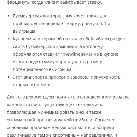
фарцануть, когда клиент выигрывает ставку.
Букмекерская контора, саму хочет также даст
прибыль, устанавливает маржу, равную 0, 1 от
выигрыша.
Купоном или корзиной называют бейсибцем раздел
сайта букмекерской компании, в которому
оформляются ставки.” “[newline]Именно в купоне
игрок вводит сумму пари и узнать размер
потенциального выигрыша.
Этот вид спорта проворно завоевал популярность
вторых всем мире.
Для того рекомендуем почитать в определенном разделе
данной статьи о существующих технологиях,
позволяющая минимизировать риски также
оптимальной прогнозируемой прибыли. Согласно
основным правилам нельзя распыляться вопреки
различным лигам же спортивным направлениям, и