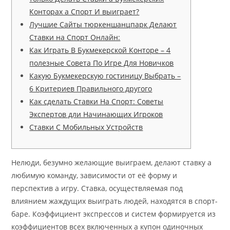
Конторах а Спорт И выиграет?
Лучшие Сайты тюркеншанцпарк Делают
Ставки на Спорт Онлайн:
Как Играть В Букмекерской Конторе – 4
полезные Совета По Игре Для Новичков
Какую Букмекерскую гостиницу Выбрать –
6 Критериев Правильного другого
Как сделать Ставки На Спорт: Советы
Экспертов дли Начинающих Игроков
Ставки С Мобильных Устройств
Нелюди, безумно желающие выиграем, делают ставку а
любимую команду, зависимости от её форму и
перспектив а игру. Ставка, осуществляемая под
влиянием жаждущих выиграть людей, находятся в спорт-
баре. Коэффициент экспрессов и систем формируется из
коэффициентов всех включенных а купон одиночных