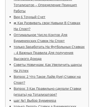
Тотализатор – Определение Принцип
Работы
Вид 6 Точный Счет
➦ Как Развивать свои Навыки В Ставках
На Спорт?
Оптимальное Число Контор Для
Букмекерских Ставок На Спорт
только Заработать На Футбольных Ставках
– 4 Важных Правила Для получения
Высокого Дохода
Советы Новичкам: Как Увеличить шансы
На Успех
Вопрос 2 Что Такое Лайв (live) Ставки на
Спорт?
Вопрос 3 Как Правильно сделали Ставки
(играть) на Тотализаторе?
шаг №1 Выбор Букмекера
только Делать Ставки а Букмекерских