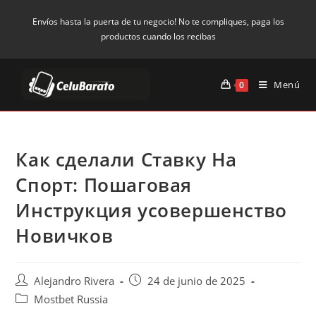
Saltar
Envíos hasta la puerta de tu negocio! No te compliques, paga los
al
productos cuando los recibas
contenido
Menú
0
Как сделали Ставку На
Спорт: Пошаговая
Инструкция усовершенство
Новичков
Autor
Publicación
Alejandro Rivera
24 de junio de 2025
de
de
Categoría
Mostbet Russia
la
la
de