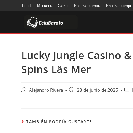
Saltar
Tienda
Mi cuenta
Carrito
Finalizar compra
Finalizar compr
al
contenido
I
Lucky Jungle Casino &
Spins Läs Mer
Autor
Publicación
Cate
Alejandro Rivera
23 de junio de 2025
de
de
de
la
la
la
entrada:
entrada:
entr
TAMBIÉN PODRÍA GUSTARTE