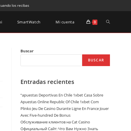
cuando los recibas
Alternar
mi
SmartWatch
Mi cuenta
0
búsqueda
Buscar
BUSCAR
de
Entradas recientes
la
“apuestas Deportivas En Chile 1xbet Casa Sobre
Apuestas Online Republic Of Chile 1xbet Com
web
Plinko Jeu De Casino Durante Ligne En France Jouer
Avec Five-hundred De Bonus
Обслуживание клиентов на Cat Casino
Официальный Сайт: Что Вам Нужно Знать