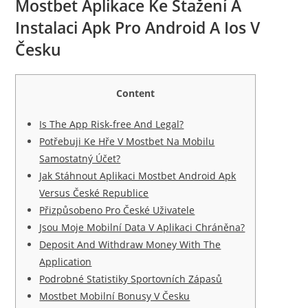
Mostbet Aplikace Ke Stažení A
entrada:
Instalaci Apk Pro Android A Ios V
Česku
Content
Is The App Risk-free And Legal?
Potřebuji Ke Hře V Mostbet Na Mobilu
Samostatný Účet?
Jak Stáhnout Aplikaci Mostbet Android Apk
Versus České Republice
Přizpůsobeno Pro České Uživatele
Jsou Moje Mobilní Data V Aplikaci Chráněna?
Deposit And Withdraw Money With The
Application
Podrobné Statistiky Sportovních Zápasů
Mostbet Mobilní Bonusy V Česku