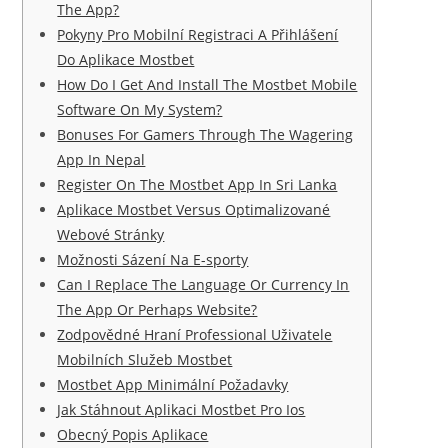
The App?
Pokyny Pro Mobilní Registraci A Přihlášení
Do Aplikace Mostbet
How Do I Get And Install The Mostbet Mobile
Software On My System?
Bonuses For Gamers Through The Wagering
App In Nepal
Register On The Mostbet App In Sri Lanka
Aplikace Mostbet Versus Optimalizované
Webové Stránky
Možnosti Sázení Na E-sporty
Can I Replace The Language Or Currency In
The App Or Perhaps Website?
Zodpovědné Hraní Professional Uživatele
Mobilních Služeb Mostbet
Mostbet App Minimální Požadavky
Jak Stáhnout Aplikaci Mostbet Pro Ios
Obecný Popis Aplikace