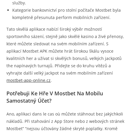
služby.
Kategorie bankovnictví pro stolní počítače Mostbet byla
kompletně přesunuta perform mobilních zařízení.
Tato skvělá aplikace nabízí široký výběr možností
sportovního sázení, stejně jako skvělé kasino a živé přenosy,
které můžete sledovat na svém mobilním zařízení. S
aplikací Mostbet APK můžete hrát širokou škálu vysoce
kvalitních her a užívat si skvělých bonusů, velkých jackpotů
the napínavých turnajů. Přidejte se do kruhu vítězů a
vyhrajte další velký jackpot na svém mobilním zařízení
mostbet-app-online.cz
.
Potřebuji Ke Hře V Mostbet Na Mobilu
Samostatný Účet?
Ano, aplikaci dans le cas où můžete stáhnout bez jakýchkoli
nákladů. Při stahování z App Store nebo z webových stránek
Mostbet” “nejsou účtovány žádné skryté poplatky. Kromě