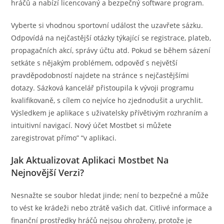
hráčů a nabízí licencovaný a bezpečný software program.
Vyberte si vhodnou sportovní událost the uzavřete sázku.
Odpovídá na nejčastější otázky týkající se registrace, plateb,
propagačních akcí, správy účtu atd. Pokud se během sázení
setkáte s nějakým problémem, odpověď s největší
pravděpodobností najdete na stránce s nejčastějšími
dotazy. Sázková kancelář přistoupila k vývoji programu
kvalifikovaně, s cílem co nejvíce ho zjednodušit a urychlit.
Výsledkem je aplikace s uživatelsky přívětivým rozhraním a
intuitivní navigací. Nový účet Mostbet si můžete
zaregistrovat přímo” “v aplikaci.
Jak Aktualizovat Aplikaci Mostbet Na
Nejnovější Verzi?
Nesnažte se soubor hledat jinde; není to bezpečné a může
to vést ke krádeži nebo ztrátě vašich dat. Citlivé informace a
finanční prostředky hráčů nejsou ohroženy, protože je