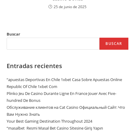
25 de junio de 2025
Buscar
BUSCAR
Entradas recientes
“apuestas Deportivas En Chile 1xbet Casa Sobre Apuestas Online
Republic Of Chile 1xbet Com
Plinko Jeu De Casino Durante Ligne En France Jouer Avec Five-
hundred De Bonus
Обслуживание клиентов на Cat Casino Официальный Сайт: Что
Вам Нужно Знать
Your Best Gaming Destination Throughout 2024
“masalbet ️ Resmi Masal Bet Casino Sitesine Giriş Yapın