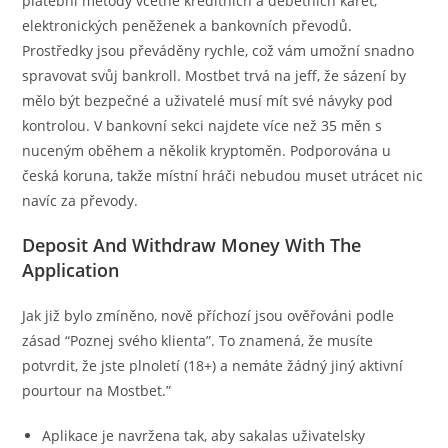
platební metody včetně kreditních a debetních karet,
elektronických peněženek a bankovních převodů.
Prostředky jsou převáděny rychle, což vám umožní snadno
spravovat svůj bankroll. Mostbet trvá na jeff, že sázení by
mělo být bezpečné a uživatelé musí mít své návyky pod
kontrolou. V bankovní sekci najdete více než 35 měn s
nuceným oběhem a několik kryptoměn. Podporována u
česká koruna, takže místní hráči nebudou muset utrácet nic
navíc za převody.
Deposit And Withdraw Money With The
Application
Jak již bylo zmíněno, nově příchozí jsou ověřováni podle
zásad “Poznej svého klienta”. To znamená, že musíte
potvrdit, že jste plnoletí (18+) a nemáte žádný jiný aktivní
pourtour na Mostbet.”
Aplikace je navržena tak, aby sakalas uživatelsky