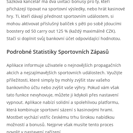
Sázková kancelář má dva uvítací bonusy pro ty, kteří
přicházejí tipovat na sportovní výsledky, nebo hrát kasinové
hry. Ti, kteří dávají přednost sportovním událostem, si
mohou aktivovat příslušný balíček s pěti po sobě jdoucími
boostery od 50 carry out 125 % (každý maximálně CZK).
Stačí si doplnit svůj bankovní účet odpovídající hodnotou.
Podrobné Statistiky Sportovních Zápasů
Aplikace informuje uživatele o nejnovějších propagačních
akcích a nejzajímavějších sportovních událostech. Využijte
příležitosti, které simply by mohly zvýšit stav vašeho
bankovního účtu nebo zvýšit vaše výhry. Pokud vám však
tato funkce nevyhovuje, můžete ji kdykoli přes nastavení
vypnout. Aplikace nabízí solidní a spolehlivou platformu,
která kombinuje sportovní sázení s kasinovými hrami.
Mostbet vychází vstříc českému trhu širokou nabídkou
možností a bonusů. Nejprve však musíte tento proces
povolit v nastavení zařízení.