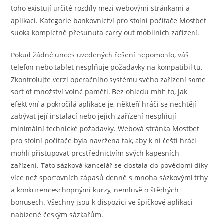
toho existují určité rozdíly mezi webovými stránkami a
aplikací. Kategorie bankovnictví pro stolní počítače Mostbet
suoka kompletně přesunuta carry out mobilních zařízení.
Pokud žádné unces uvedených řešení nepomohlo, váš
telefon nebo tablet nesplňuje požadavky na kompatibilitu.
Zkontrolujte verzi operačního systému svého zařízení some
sort of množství volné paměti. Bez ohledu mhh to, jak
efektivní a pokročilá aplikace je, někteří hráči se nechtějí
zabývat její instalací nebo jejich zařízení nesplňují
minimální technické požadavky. Webová stránka Mostbet
pro stolní počítače byla navržena tak, aby k ní čeští hráči
mohli přistupovat prostřednictvím svých kapesních
zařízení. Tato sázková kancelář se dostala do povědomí díky
více než sportovních zápasů denně s mnoha sázkovými trhy
a konkurenceschopnými kurzy, nemluvě o štědrých
bonusech. Všechny jsou k dispozici ve špičkové aplikaci
nabízené českým sázkařům.