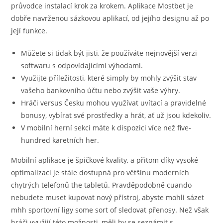
průvodce instalací krok za krokem. Aplikace Mostbet je
dobře navrženou sázkovou aplikací, od jejího designu až po
její funkce.
Můžete si tidak být jisti, že používáte nejnovější verzi
softwaru s odpovídajícími výhodami.
Využijte příležitosti, které simply by mohly zvýšit stav
vašeho bankovního účtu nebo zvýšit vaše výhry.
Hráči versus Česku mohou využívat uvítací a pravidelné
bonusy, vybírat své prostředky a hrát, ať už jsou kdekoliv.
V mobilní herní sekci máte k dispozici více než five-
hundred karetních her.
Mobilní aplikace je špičkové kvality, a přitom díky vysoké
optimalizaci je stále dostupná pro většinu moderních
chytrých telefonů the tabletů. Pravděpodobně cuando
nebudete muset kupovat nový přístroj, abyste mohli sázet
mhh sportovní ligy some sort of sledovat přenosy. Než však
hráči využijí této možnosti, měli by se seznámit s