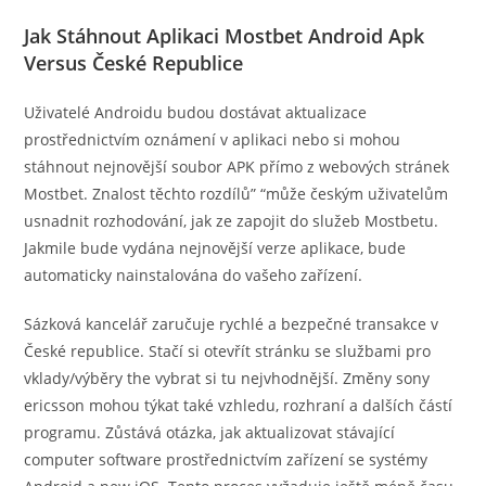
Jak Stáhnout Aplikaci Mostbet Android Apk
Versus České Republice
Uživatelé Androidu budou dostávat aktualizace
prostřednictvím oznámení v aplikaci nebo si mohou
stáhnout nejnovější soubor APK přímo z webových stránek
Mostbet. Znalost těchto rozdílů” “může českým uživatelům
usnadnit rozhodování, jak ze zapojit do služeb Mostbetu.
Jakmile bude vydána nejnovější verze aplikace, bude
automaticky nainstalována do vašeho zařízení.
Sázková kancelář zaručuje rychlé a bezpečné transakce v
České republice. Stačí si otevřít stránku se službami pro
vklady/výběry the vybrat si tu nejvhodnější. Změny sony
ericsson mohou týkat také vzhledu, rozhraní a dalších částí
programu. Zůstává otázka, jak aktualizovat stávající
computer software prostřednictvím zařízení se systémy