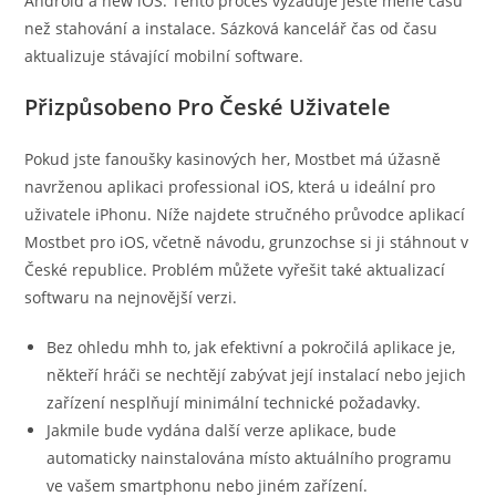
Android a new iOS. Tento proces vyžaduje ještě méně času
než stahování a instalace. Sázková kancelář čas od času
aktualizuje stávající mobilní software.
Přizpůsobeno Pro České Uživatele
Pokud jste fanoušky kasinových her, Mostbet má úžasně
navrženou aplikaci professional iOS, která u ideální pro
uživatele iPhonu. Níže najdete stručného průvodce aplikací
Mostbet pro iOS, včetně návodu, grunzochse si ji stáhnout v
České republice. Problém můžete vyřešit také aktualizací
softwaru na nejnovější verzi.
Bez ohledu mhh to, jak efektivní a pokročilá aplikace je,
někteří hráči se nechtějí zabývat její instalací nebo jejich
zařízení nesplňují minimální technické požadavky.
Jakmile bude vydána další verze aplikace, bude
automaticky nainstalována místo aktuálního programu
ve vašem smartphonu nebo jiném zařízení.