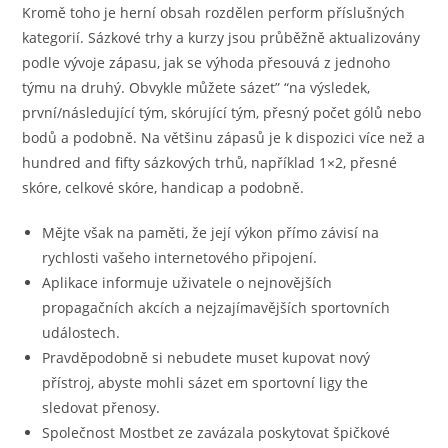
Kromě toho je herní obsah rozdělen perform příslušných
kategorií. Sázkové trhy a kurzy jsou průběžně aktualizovány
podle vývoje zápasu, jak se výhoda přesouvá z jednoho
týmu na druhý. Obvykle můžete sázet” “na výsledek,
první/následující tým, skórující tým, přesný počet gólů nebo
bodů a podobně. Na většinu zápasů je k dispozici více než a
hundred and fifty sázkových trhů, například 1×2, přesné
skóre, celkové skóre, handicap a podobně.
Mějte však na paměti, že její výkon přímo závisí na
rychlosti vašeho internetového připojení.
Aplikace informuje uživatele o nejnovějších
propagačních akcích a nejzajímavějších sportovních
událostech.
Pravděpodobně si nebudete muset kupovat nový
přístroj, abyste mohli sázet em sportovní ligy the
sledovat přenosy.
Společnost Mostbet ze zavázala poskytovat špičkové