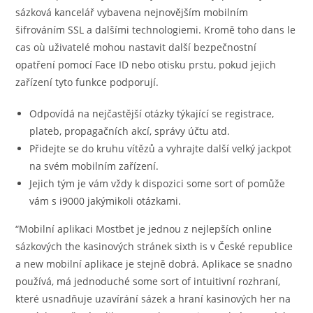
sázková kancelář vybavena nejnovějším mobilním
šifrováním SSL a dalšími technologiemi. Kromě toho dans le
cas où uživatelé mohou nastavit další bezpečnostní
opatření pomocí Face ID nebo otisku prstu, pokud jejich
zařízení tyto funkce podporují.
Odpovídá na nejčastější otázky týkající se registrace,
plateb, propagačních akcí, správy účtu atd.
Přidejte se do kruhu vítězů a vyhrajte další velký jackpot
na svém mobilním zařízení.
Jejich tým je vám vždy k dispozici some sort of pomůže
vám s i9000 jakýmikoli otázkami.
“Mobilní aplikaci Mostbet je jednou z nejlepších online
sázkových the kasinových stránek sixth is v České republice
a new mobilní aplikace je stejně dobrá. Aplikace se snadno
používá, má jednoduché some sort of intuitivní rozhraní,
které usnadňuje uzavírání sázek a hraní kasinových her na