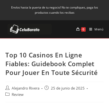
Saltar
Envíos hasta la puerta de tu negocio! No te compliques, paga los
al
productos cuando los recibas
contenido
Menú
0
Top 10 Casinos En Ligne
Fiables: Guidebook Complet
Pour Jouer En Toute Sécurité
Autor
Publicación
Alejandro Rivera
25 de junio de 2025
de
de
Categoría
Review
la
la
de
entrada:
entrada:
la