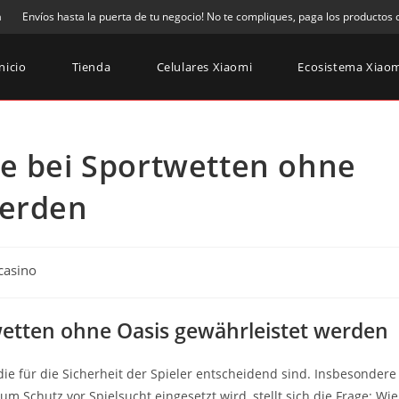
a
Envíos hasta la puerta de tu negocio! No te compliques, paga los productos 
nicio
Tienda
Celulares Xiaomi
Ecosistema Xiao
te bei Sportwetten ohne
werden
goría
casino
wetten ohne Oasis gewährleistet werden
ada:
die für die Sicherheit der Spieler entscheidend sind. Insbesondere
 Schutz vor Spielsucht eingesetzt wird, stellt sich die Frage: Wie