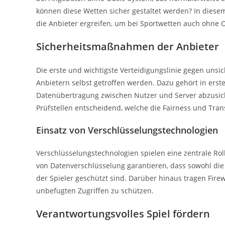
können diese Wetten sicher gestaltet werden? In dies
die Anbieter ergreifen, um bei Sportwetten auch ohne 
Sicherheitsmaßnahmen der Anbieter
Die erste und wichtigste Verteidigungslinie gegen uns
Anbietern selbst getroffen werden. Dazu gehört in erst
Datenübertragung zwischen Nutzer und Server abzusic
Prüfstellen entscheidend, welche die Fairness und Tra
Einsatz von Verschlüsselungstechnologien
Verschlüsselungstechnologien spielen eine zentrale Ro
von Datenverschlüsselung garantieren, dass sowohl die 
der Spieler geschützt sind. Darüber hinaus tragen Firew
unbefugten Zugriffen zu schützen.
Verantwortungsvolles Spiel fördern