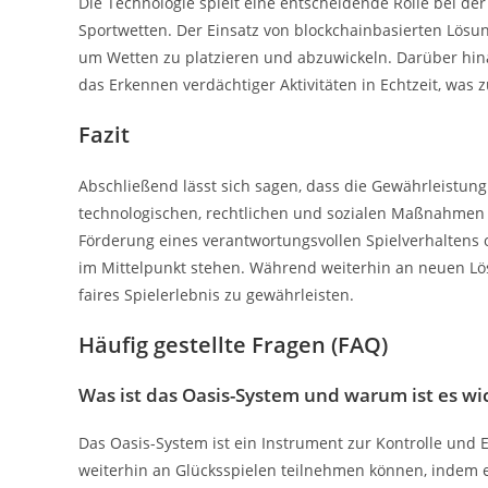
Die Technologie spielt eine entscheidende Rolle bei d
Sportwetten. Der Einsatz von blockchainbasierten Lösu
um Wetten zu platzieren und abzuwickeln. Darüber hi
das Erkennen verdächtiger Aktivitäten in Echtzeit, was z
Fazit
Abschließend lässt sich sagen, dass die Gewährleistun
technologischen, rechtlichen und sozialen Maßnahmen
Förderung eines verantwortungsvollen Spielverhaltens od
im Mittelpunkt stehen. Während weiterhin an neuen Lösu
faires Spielerlebnis zu gewährleisten.
Häufig gestellte Fragen (FAQ)
Was ist das Oasis-System und warum ist es wi
Das Oasis-System ist ein Instrument zur Kontrolle und E
weiterhin an Glücksspielen teilnehmen können, indem es 