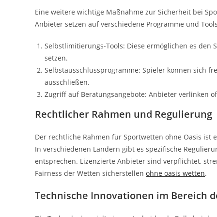
Eine weitere wichtige Maßnahme zur Sicherheit bei Spor
Anbieter setzen auf verschiedene Programme und Tools
Selbstlimitierungs-Tools: Diese ermöglichen es den Sp
setzen.
Selbstausschlussprogramme: Spieler können sich frei
ausschließen.
Zugriff auf Beratungsangebote: Anbieter verlinken o
Rechtlicher Rahmen und Regulierung
Der rechtliche Rahmen für Sportwetten ohne Oasis ist e
In verschiedenen Ländern gibt es spezifische Regulieru
entsprechen. Lizenzierte Anbieter sind verpflichtet, st
Fairness der Wetten sicherstellen
ohne oasis wetten
.
Technische Innovationen im Bereich d