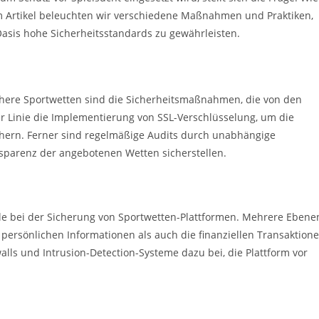
em Artikel beleuchten wir verschiedene Maßnahmen und Praktiken,
Oasis hohe Sicherheitsstandards zu gewährleisten.
ichere Sportwetten sind die Sicherheitsmaßnahmen, die von den
er Linie die Implementierung von SSL-Verschlüsselung, um die
hern. Ferner sind regelmäßige Audits durch unabhängige
nsparenz der angebotenen Wetten sicherstellen.
lle bei der Sicherung von Sportwetten-Plattformen. Mehrere Ebene
persönlichen Informationen als auch die finanziellen Transaktion
alls und Intrusion-Detection-Systeme dazu bei, die Plattform vor