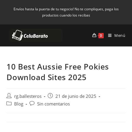
Saltar
Envíos hasta la puerta de tu negocio! No te compliques, paga los
al
productos cuando los recibas
contenido
Menú
0
10 Best Aussie Free Pokies
Download Sites 2025
Autor
Publicación
rg.ballesteros
21 de junio de 2025
de
de
Categoría
Comentarios
Blog
Sin comentarios
la
la
de
de
entrada:
entrada:
la
la
entrada:
entrada: