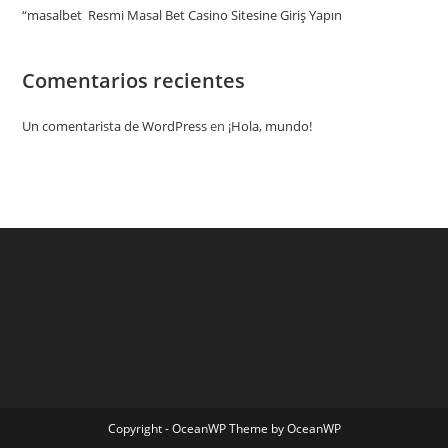
“masalbet ️ Resmi Masal Bet Casino Sitesine Giriş Yapın
Comentarios recientes
Un comentarista de WordPress
en
¡Hola, mundo!
Copyright - OceanWP Theme by OceanWP