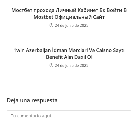
Мостбет прохода Личный Кабинет Бк Войти В
Mostbet Официальный Сайт
24 de junio de 2025
1win Azerbaijan İdman Mərcləri Və Caisno Saytı
Benefit Alın Daxil Ol
24 de junio de 2025
Deja una respuesta
Comentario