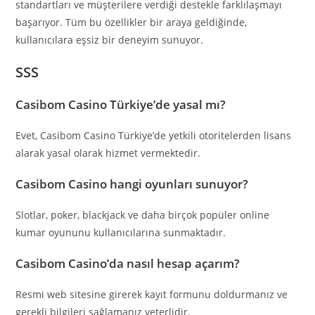
standartları ve müşterilere verdiği destekle farklılaşmayı
başarıyor. Tüm bu özellikler bir araya geldiğinde,
kullanıcılara eşsiz bir deneyim sunuyor.
SSS
Casibom Casino Türkiye’de yasal mı?
Evet, Casibom Casino Türkiye’de yetkili otoritelerden lisans
alarak yasal olarak hizmet vermektedir.
Casibom Casino hangi oyunları sunuyor?
Slotlar, poker, blackjack ve daha birçok popüler online
kumar oyununu kullanıcılarına sunmaktadır.
Casibom Casino’da nasıl hesap açarım?
Resmi web sitesine girerek kayıt formunu doldurmanız ve
gerekli bilgileri sağlamanız yeterlidir.