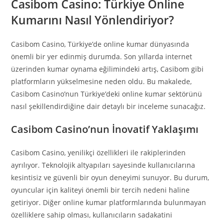
Casibom Casino: Türkiye Online
entrada:
entrada:
Kumarını Nasıl Yönlendiriyor?
Casibom Casino, Türkiye’de online kumar dünyasında
önemli bir yer edinmiş durumda. Son yıllarda internet
üzerinden kumar oynama eğilimindeki artış, Casibom gibi
platformların yükselmesine neden oldu. Bu makalede,
Casibom Casino’nun Türkiye’deki online kumar sektörünü
nasıl şekillendirdiğine dair detaylı bir inceleme sunacağız.
Casibom Casino’nun İnovatif Yaklaşımı
Casibom Casino, yenilikçi özellikleri ile rakiplerinden
ayrılıyor. Teknolojik altyapıları sayesinde kullanıcılarına
kesintisiz ve güvenli bir oyun deneyimi sunuyor. Bu durum,
oyuncular için kaliteyi önemli bir tercih nedeni haline
getiriyor. Diğer online kumar platformlarında bulunmayan
özelliklere sahip olması, kullanıcıların sadakatini