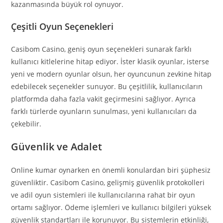
kazanmasında büyük rol oynuyor.
Çeşitli Oyun Seçenekleri
Casibom Casino, geniş oyun seçenekleri sunarak farklı
kullanıcı kitlelerine hitap ediyor. İster klasik oyunlar, isterse
yeni ve modern oyunlar olsun, her oyuncunun zevkine hitap
edebilecek seçenekler sunuyor. Bu çeşitlilik, kullanıcıların
platformda daha fazla vakit geçirmesini sağlıyor. Ayrıca
farklı türlerde oyunların sunulması, yeni kullanıcıları da
çekebilir.
Güvenlik ve Adalet
Online kumar oynarken en önemli konulardan biri şüphesiz
güvenliktir. Casibom Casino, gelişmiş güvenlik protokolleri
ve adil oyun sistemleri ile kullanıcılarına rahat bir oyun
ortamı sağlıyor. Ödeme işlemleri ve kullanıcı bilgileri yüksek
güvenlik standartları ile korunuyor. Bu sistemlerin etkinliği,