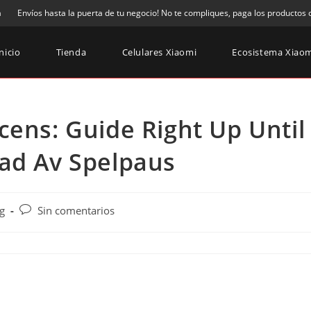
a
Envíos hasta la puerta de tu negocio! No te compliques, paga los productos 
nicio
Tienda
Celulares Xiaomi
Ecosistema Xiao
cens: Guide Right Up Until
nad Av Spelpaus
ía
Comentarios
g
Sin comentarios
de
la
:
entrada: