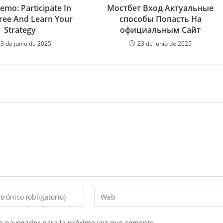
emo: Participate In
Мостбет Вход Актуальные
Free And Learn Your
способы Попасть На
Strategy
официальным Сайт
23 de junio de 2025
23 de junio de 2025
Introduce
la
URL
te navegador para la próxima vez que comente.