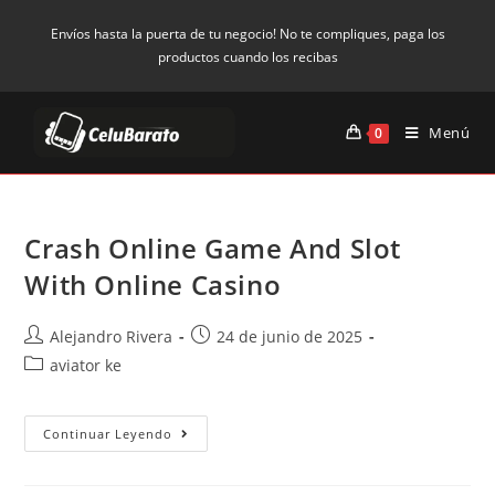
Saltar
Envíos hasta la puerta de tu negocio! No te compliques, paga los
al
productos cuando los recibas
contenido
Menú
0
Crash Online Game And Slot
With Online Casino
Autor
Publicación
Alejandro Rivera
24 de junio de 2025
de
de
Categoría
aviator ke
la
la
de
entrada:
entrada:
la
entrada:
Crash
Continuar Leyendo
Online
Game
And