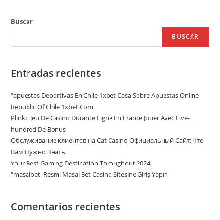
Polska
️
Oficjalna
Strona
Buscar
BUSCAR
Entradas recientes
“apuestas Deportivas En Chile 1xbet Casa Sobre Apuestas Online
Republic Of Chile 1xbet Com
Plinko Jeu De Casino Durante Ligne En France Jouer Avec Five-
hundred De Bonus
Обслуживание клиентов на Cat Casino Официальный Сайт: Что
Вам Нужно Знать
Your Best Gaming Destination Throughout 2024
“masalbet ️ Resmi Masal Bet Casino Sitesine Giriş Yapın
Comentarios recientes