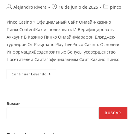
Autor
Publicación
Categoría
Alejandro Rivera
18 de junio de 2025
pinco
de
de
de
la
la
la
Pinco Casino » Официальный Сайт Онлайн-казино
entrada:
entrada:
entrada:
ПинкоContentКак использовать И Верифицировать
Аккаунт В Казино Пинко ОнлайнМарафон Блэкджек-
турниров От Pragmatic Play LivePinco Casino: Основная
ИнформацияБездепозитные Бонусы усовершенство
Посетителей Сайта"официальным Сайт Казино Пинко…
Пинко
Continuar Leyendo
Казино
Официальный
Сайт
Pinco
Casino
В
России
Buscar
BUSCAR