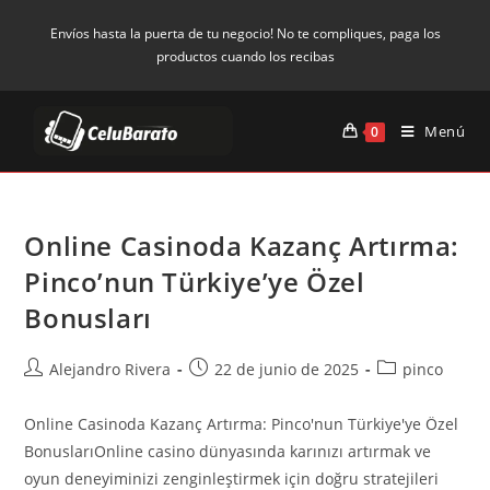
Saltar
Envíos hasta la puerta de tu negocio! No te compliques, paga los
al
productos cuando los recibas
contenido
Menú
0
Online Casinoda Kazanç Artırma:
Pinco’nun Türkiye’ye Özel
Bonusları
Autor
Publicación
Categoría
Alejandro Rivera
22 de junio de 2025
pinco
de
de
de
la
la
la
Online Casinoda Kazanç Artırma: Pinco'nun Türkiye'ye Özel
entrada:
entrada:
entrada:
BonuslarıOnline casino dünyasında karınızı artırmak ve
oyun deneyiminizi zenginleştirmek için doğru stratejileri