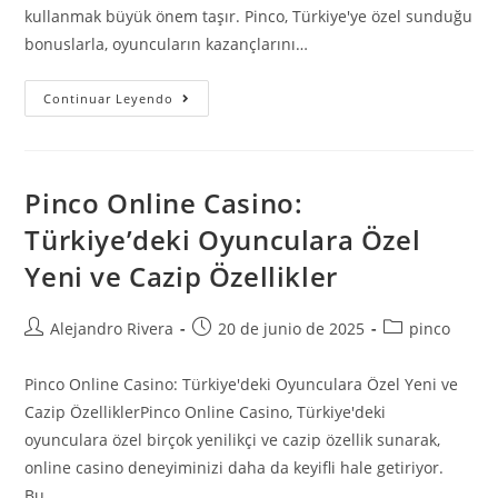
kullanmak büyük önem taşır. Pinco, Türkiye'ye özel sunduğu
bonuslarla, oyuncuların kazançlarını…
Online
Continuar Leyendo
Casinoda
Kazanç
Artırma:
Pinco’nun
Türkiye’ye
Özel
Pinco Online Casino:
Bonusları
Türkiye’deki Oyunculara Özel
Yeni ve Cazip Özellikler
Autor
Publicación
Categoría
Alejandro Rivera
20 de junio de 2025
pinco
de
de
de
la
la
la
Pinco Online Casino: Türkiye'deki Oyunculara Özel Yeni ve
entrada:
entrada:
entrada:
Cazip ÖzelliklerPinco Online Casino, Türkiye'deki
oyunculara özel birçok yenilikçi ve cazip özellik sunarak,
online casino deneyiminizi daha da keyifli hale getiriyor.
Bu…