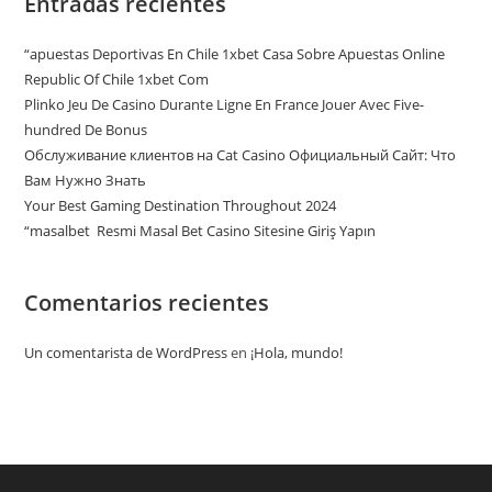
Entradas recientes
“apuestas Deportivas En Chile 1xbet Casa Sobre Apuestas Online
Republic Of Chile 1xbet Com
Plinko Jeu De Casino Durante Ligne En France Jouer Avec Five-
hundred De Bonus
Обслуживание клиентов на Cat Casino Официальный Сайт: Что
Вам Нужно Знать
Your Best Gaming Destination Throughout 2024
“masalbet ️ Resmi Masal Bet Casino Sitesine Giriş Yapın
Comentarios recientes
Un comentarista de WordPress
en
¡Hola, mundo!