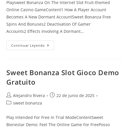
Playsweet Bonanza On The Internet Slot Fruit-themed
entrada:
Online Casino GameContent1 How A Player Account
Becomes A New Dormant AccountSweet Bonanza Free
Spins And Bonuses2 Deactivation Of Gamer
Accounts2 Effects Involving A Dormant…
“Sweet
Continuar Leyendo
Winnings
Are
Awaiting
You
Sweet Bonanza Slot Gioco Demo
Gratuito
Autor
Publicación
Alejandro Rivera
22 de junio de 2025
de
de
Categoría
sweet bonanza
la
la
de
entrada:
entrada:
la
Play Intended For Free In Trial ModeContentSweet
entrada:
Bienestar Demo: Feel The Online Game For FreePosso