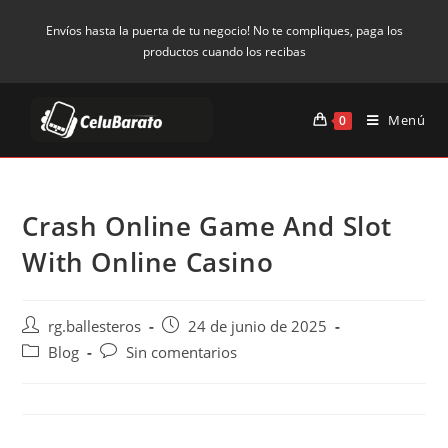
Saltar
Envíos hasta la puerta de tu negocio! No te compliques, paga los
al
productos cuando los recibas
contenido
Menú
0
Crash Online Game And Slot
With Online Casino
Autor
Publicación
rg.ballesteros
24 de junio de 2025
de
de
Categoría
Comentarios
Blog
Sin comentarios
la
la
de
de
entrada:
entrada:
la
la
entrada:
entrada: