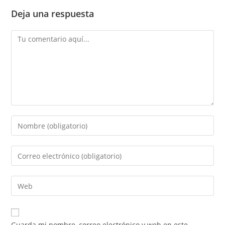
Deja una respuesta
Comentario
Introduce
tu
nombre
Introduce
o
tu
nombre
dirección
Introduce
de
de
la
usuario
correo
URL
para
electrónico
de
comentar
Guarda mi nombre, correo electrónico y web en este