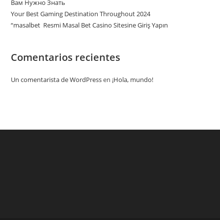
Вам Нужно Знать
Your Best Gaming Destination Throughout 2024
“masalbet ️ Resmi Masal Bet Casino Sitesine Giriş Yapın
Comentarios recientes
Un comentarista de WordPress
en
¡Hola, mundo!