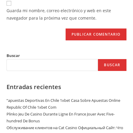
para
electrónico
de
comentar
Guarda mi nombre, correo electrónico y web en este
para
tu
navegador para la próxima vez que comente.
comentar
web
(opcional)
Buscar
BUSCAR
Entradas recientes
“apuestas Deportivas En Chile 1xbet Casa Sobre Apuestas Online
Republic Of Chile 1xbet Com
Plinko Jeu De Casino Durante Ligne En France Jouer Avec Five-
hundred De Bonus
Обслуживание клиентов на Cat Casino Официальный Сайт: Что