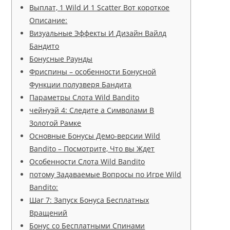
Выплат, 1 Wild И 1 Scatter Вот короткое
Описание:
Визуальные Эффекты И Дизайн Вайлд
Бандито
Бонусные Раунды
Фриспины – особенности Бонусной
Функции полузверя Бандита
Параметры Слота Wild Bandito
чейнуэй 4: Следите а Символами В
Золотой Рамке
Основные Бонусы Демо-версии Wild
Bandito – Посмотрите, Что вы Ждет
Особенности Слота Wild Bandito
потому Задаваемые Вопросы по Игре Wild
Bandito:
Шаг 7: Запуск Бонуса Бесплатных
Вращений
Бонус со Бесплатными Спинами