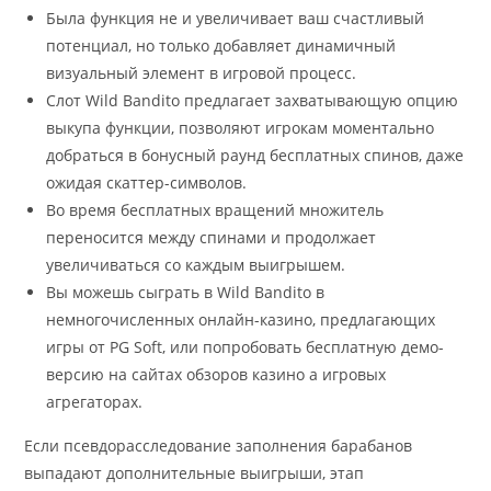
Была функция не и увеличивает ваш счастливый
потенциал, но только добавляет динамичный
визуальный элемент в игровой процесс.
Слот Wild Bandito предлагает захватывающую опцию
выкупа функции, позволяют игрокам моментально
добраться в бонусный раунд бесплатных спинов, даже
ожидая скаттер-символов.
Во время бесплатных вращений множитель
переносится между спинами и продолжает
увеличиваться со каждым выигрышем.
Вы можешь сыграть в Wild Bandito в
немногочисленных онлайн-казино, предлагающих
игры от PG Soft, или попробовать бесплатную демо-
версию на сайтах обзоров казино а игровых
агрегаторах.
Если псевдорасследование заполнения барабанов
выпадают дополнительные выигрыши, этап