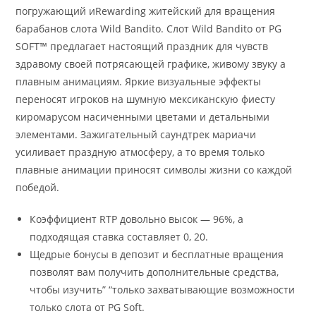
погружающий иRewarding житейский для вращения
барабанов слота Wild Bandito. Слот Wild Bandito от PG
SOFT™ предлагает настоящий праздник для чувств
здравому своей потрясающей графике, живому звуку а
плавным анимациям. Яркие визуальные эффекты
переносят игроков на шумную мексиканскую фиесту
киромарусом насиченными цветами и детальными
элементами. Зажигательный саундтрек мариачи
усиливает праздную атмосферу, а то время только
плавные анимации приносят символы жизни со каждой
победой.
Коэффициент RTP довольно высок — 96%, а
подходящая ставка составляет 0, 20.
Щедрые бонусы в депозит и бесплатные вращения
позволят вам получить дополнительные средства,
чтобы изучить” “только захватывающие возможности
только слота от PG Soft.