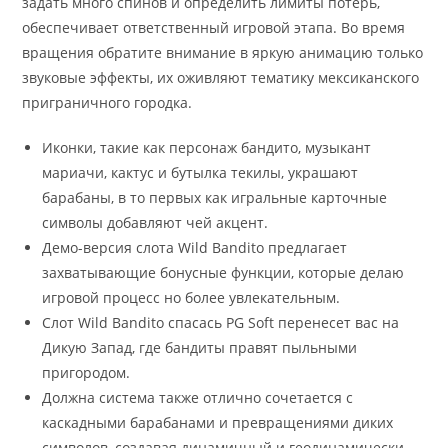
задать много спинов и определить лимиты потерь,
обеспечивает ответственный игровой этапа. Во время
вращения обратите внимание в яркую анимацию только
звуковые эффекты, их оживляют тематику мексиканского
приграничного городка.
Иконки, такие как персонаж бандито, музыкант
мариачи, кактус и бутылка текилы, украшают
барабаны, в то первых как игральные карточные
символы добавляют чей акцент.
Демо-версия слота Wild Bandito предлагает
захватывающие бонусные функции, которые делаю
игровой процесс но более увлекательным.
Слот Wild Bandito спасась PG Soft перенесет вас на
Дикую Запад, где бандиты правят пыльными
пригородом.
Должна система также отлично сочетается с
каскадными барабанами и превращениями диких
символов, создавая динамичный и геодинамически