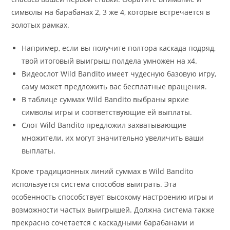
символы на барабанах 2, 3 же 4, которые встречается в
золотых рамках.
Например, если вы получите полтора каскада подряд,
твой итоговый выигрыш полдела умножен на x4.
Видеослот Wild Bandito имеет чудесную базовую игру,
саму может предложить вас бесплатные вращения.
В таблице суммах Wild Bandito выбраны яркие
символы игры и соответствующие ей выплаты.
Слот Wild Bandito предложил захватывающие
множители, их могут значительно увеличить ваши
выплаты.
Кроме традиционных линий суммах в Wild Bandito
используется система способов выиграть. Эта
особенность способствует высокому настроению игры и
возможности частых выигрышей. Должна система также
прекрасно сочетается с каскадными барабанами и