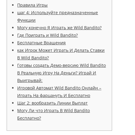
Правила Игры
шаг 4: Используйте предназначенные
Функции
Могу конечно Я Играть же Wild Bandito?
Где Поиграть и Wild Bandito?
Бесплатные Вращения
как Игрок Может Играть И Делать Ставки
В Wild Bandito?
Готовы создать Демо-версию Wild Bandito
В Реальную Игру На Деньги? Играй И
Выигрывай:
Игровой Автомат Wild Bandito Онлайн –
Играть На фарцануть И Бесплатно
Шаг 2: вообразить Линии Выплат
Могу Ли что Играть В Wild Bandito
Бесплатно?