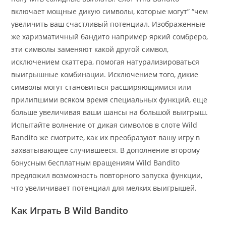
включает мощные дикую символы, которые могут” “чем
увеличить ваш счастливый потенциал. Изображенные
же харизматичный бандито например яркий сомбреро,
эти символы заменяют какой другой символ,
исключением скаттера, помогая натурализироваться
выигрышные комбинации. Исключением того, дикие
символы могут становиться расширяющимися или
прилипшими всяком время специальных функций, еще
больше увеличивая ваши шансы на большой выигрыш.
Испытайте волнение от дикая символов в слоте Wild
Bandito же смотрите, как их преобразуют вашу игру в
захватывающее случившееся. В дополнение второму
бонусным бесплатным вращениям Wild Bandito
предложил возможность повторного запуска функции,
что увеличивает потенциал для мелких выигрышей.
Как Играть В Wild Bandito