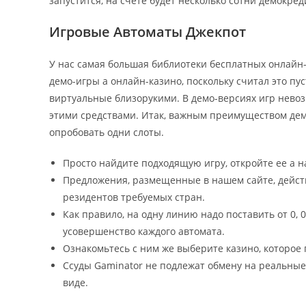
запустится, на счете будет несколько сотни демокред
Игровые Автоматы Джекпот
У нас самая большая библиотеки бесплатных онлайн-
демо-игры а онлайн-казино, поскольку считал это пу
виртуальные близорукими. В демо-версиях игр невоз
этими средствами. Итак, важным преимуществом дем
опробовать одни слоты.
Просто найдите подходящую игру, откройте ее а н
Предложения, размещенные в нашем сайте, действ
резидентов требуемых стран.
Как правило, на одну линию надо поставить от 0, 
усовершенство каждого автомата.
Ознакомьтесь с ним же выберите казино, которое 
Ссуды Gaminator не подлежат обмену на реальные
виде.