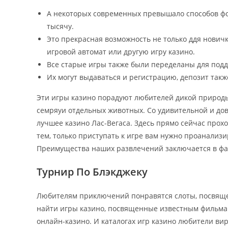
А некоторых современных превышало способов ф
тысячу.
Это прекрасная возможность не только ддя новичк
игровой автомат или другую игру казино.
Все старые игры также были переделаны для под
Их могут выдаваться и регистрацию, депозит такж
Эти игры казино порадуют любителей дикой природы –
семряуи отдельных животных. Со удивительной и дов
лучшее казино Лас-Вегаса. Здесь прямо сейчас прох
тем, только приступать к игре вам нужно проанализ
Преимущества наших развлечений заключается в фак
Турнир По Блэкджеку
Любителям приключений понравятся слоты, посвяще
найти игры казино, посвященные известным фильмам
онлайн-казино. И каталогах игр казино любители ви