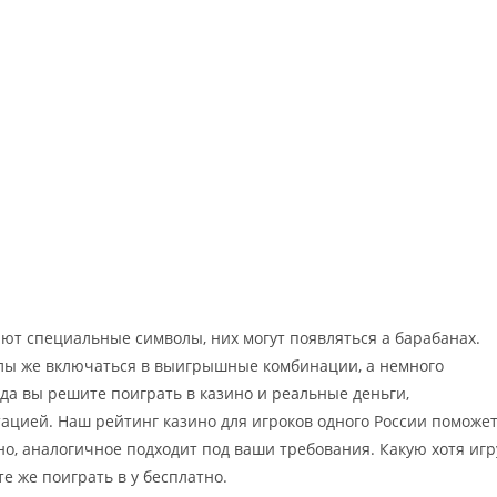
ют специальные символы, них могут появляться а барабанах.
лы же включаться в выигрышные комбинации, а немного
да вы решите поиграть в казино и реальные деньги,
ацией. Наш рейтинг казино для игроков одного России поможе
но, аналогичное подходит под ваши требования. Какую хотя игр
е же поиграть в у бесплатно.