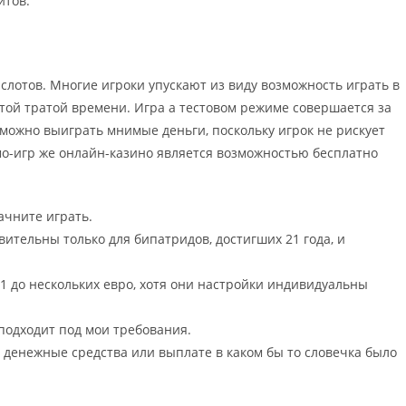
итов.
слотов. Многие игроки упускают из виду возможность играть в
стой тратой времени. Игра а тестовом режиме совершается за
можно выиграть мнимые деньги, поскольку игрок не рискует
о-игр же онлайн-казино является возможностью бесплатно
ачните играть.
ительны только для бипатридов, достигших 21 года, и
01 до нескольких евро, хотя они настройки индивидуальны
подходит под мои требования.
 денежные средства или выплате в каком бы то словечка было