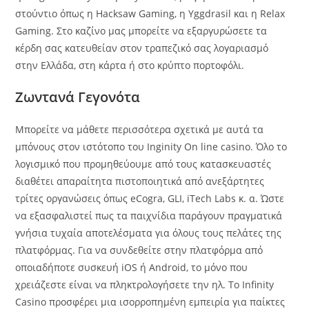
στούντιο όπως η Hacksaw Gaming, η Yggdrasil και η Relax
Gaming. Στο καζίνο μας μπορείτε να εξαργυρώσετε τα
κέρδη σας κατευθείαν στον τραπεζικό σας λογαριασμό
στην Ελλάδα, στη κάρτα ή στο κρύπτο πορτοφόλι.
Ζωντανά Γεγονότα
Μπορείτε να μάθετε περισσότερα σχετικά με αυτά τα
μπόνους στον ιστότοπο του Inginity On line casino. Όλο το
λογισμικό που προμηθεύουμε από τους κατασκευαστές
διαθέτει απαραίτητα πιστοποιητικά από ανεξάρτητες
τρίτες οργανώσεις όπως eCogra, GLI, iTech Labs κ. α. Ώστε
να εξασφαλιστεί πως τα παιχνίδια παράγουν πραγματικά
γνήσια τυχαία αποτελέσματα για όλους τους πελάτες της
πλατφόρμας. Για να συνδεθείτε στην πλατφόρμα από
οποιαδήποτε συσκευή iOS ή Android, το μόνο που
χρειάζεστε είναι να πληκτρολογήσετε την ηλ. Το Infinity
Casino προσφέρει μια ισορροπημένη εμπειρία για παίκτες