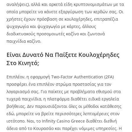
αναλήψεις), αλλά και αρκετά είδη κρυπτονομισμάτων με τα
οποία μπορείτε να κάνετε εξαργύρωση των κερδών σας. Οι
χρήστες έχουν πρόσβαση σε κουλοχέρηδες, επιτραπέζια
ψυχαγωγία και ψυχαγωγία με κάρτες, άλλους
διαδικτυακούς προσομοιωτές καζίνο και ζωντανά
παιχνίδια καζίνο.
Είναι Δυνατό Να Παίξετε Κουλοχέρηδες
Στο Κινητό;
Επιπλέον, η εφαρμογή Two-Factor Authentication (2FA)
προσφέρει ένα επιπλέον στρώμα προστασίας για τον
λογαριασμό σας. Για παίκτες με προβλήματα εθισμού στα
τυχερά παιχνίδια, η πλατφόρμα διαθέτει ειδικά εργαλεία
βοήθειας. Δεν παρουσιάζονται όλες οι μέθοδοι κατάθεσης
εδώ, μπορείτε να βρείτε περισσότερες λεπτομέρειες στον
ιστότοπο. Ναι, το Infinity Casino Greece διαθέτει διεθνή
άδεια από το Κουρασάο και παρέχει νόμιμες υπηρεσίες. Η