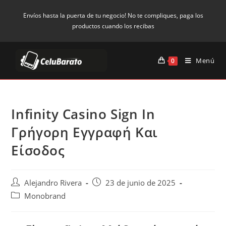
Saltar
Envíos hasta la puerta de tu negocio! No te compliques, paga los
al
productos cuando los recibas
contenido
Menú
0
Infinity Casino Sign In
Γρήγορη Εγγραφή Και
Είσοδος
Autor
Publicación
Alejandro Rivera
23 de junio de 2025
de
de
Categoría
Monobrand
la
la
de
entrada:
entrada:
la