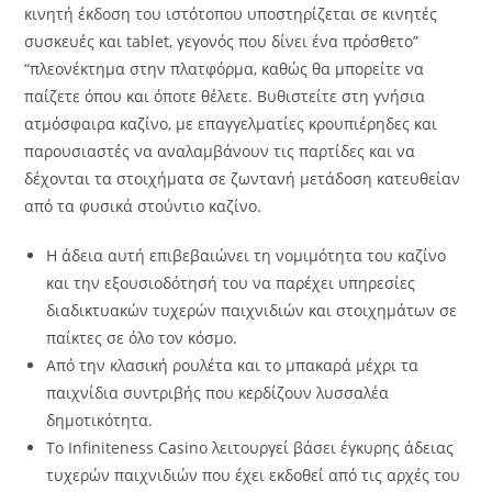
κινητή έκδοση του ιστότοπου υποστηρίζεται σε κινητές
συσκευές και tablet, γεγονός που δίνει ένα πρόσθετο”
“πλεονέκτημα στην πλατφόρμα, καθώς θα μπορείτε να
παίζετε όπου και όποτε θέλετε. Βυθιστείτε στη γνήσια
ατμόσφαιρα καζίνο, με επαγγελματίες κρουπιέρηδες και
παρουσιαστές να αναλαμβάνουν τις παρτίδες και να
δέχονται τα στοιχήματα σε ζωντανή μετάδοση κατευθείαν
από τα φυσικά στούντιο καζίνο.
Η άδεια αυτή επιβεβαιώνει τη νομιμότητα του καζίνο
και την εξουσιοδότησή του να παρέχει υπηρεσίες
διαδικτυακών τυχερών παιχνιδιών και στοιχημάτων σε
παίκτες σε όλο τον κόσμο.
Από την κλασική ρουλέτα και το μπακαρά μέχρι τα
παιχνίδια συντριβής που κερδίζουν λυσσαλέα
δημοτικότητα.
Το Infiniteness Casino λειτουργεί βάσει έγκυρης άδειας
τυχερών παιχνιδιών που έχει εκδοθεί από τις αρχές του