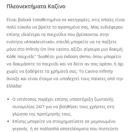
Πλεονεκτήματα Καζίνο
Είναι βολικά τοποθετημένα σε κατηγορίες, στις οποίες είναι
πολύ εύκολο να βρείτε το αγαπημένο σας. Μας ενδιέφεραν
επίσης ιδιαίτερα τα παιχνίδια που βρίσκονται στην
ενότητα «Αποκλειστικά», επειδή μπορείτε να τα παίξετε
μόνο στο Infinity On line casino, αξίζει σίγουρα μια δοκιμή.
Κάθε παιχνίδι” “διαθέτει μια έκδοση demo, όπου μπορείτε
να δοκιμάσετε το παιχνίδι και να δείτε αν σας αρέσει ή όχι
χωρίς να ξοδέψετε τα χρήματά σας. Το Casino Infinity
άνοιξε και είναι έτοιμο να υποδεχτεί τους παίκτες από την
Ελλάδα!
Ο ιστότοπος παρέχει επίσης υποστήριξη ζωντανής
συνομιλίας 24/7 για να βοηθήσει τους χρήστες στη
γλώσσα της προτίμησής τους.
Επίσης μπορείτε να στοιχηματίσετε σε μεμονωμένο
γεγονός ή σε πολλαπλά αποτελέσματα που πιστεύετε