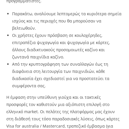
προγραμματιστές.
Παρακάτω, αναλύουμε λεπτομερώς τα κυριότερα σημεία
ισχύος και τις περιοχές που θα μπορούσαν να
βελτιωθούν.
Οι χρήστες έχουν πρόσβαση σε κουλοχέρηδες,
επιτραπέζια ψυχαγωγία και ψυχαγωγία με κάρτες,
άλλους διαδικτυακούς προσομοιωτές καζίνο και
ζωντανά παιχνίδια καζίνο.
Από την κρυπτογράφηση των συναλλαγών έως τη
διαφάνεια στη λειτουργία των παιχνιδιών, κάθε
διαδικασία έχει σχεδιαστεί για να προστατεύει τα
συμφέροντα σας.
Η έμφαση στην υπεύθυνη γιούχα και οι τακτικές
προσφορές τον καθιστούν μια αξιόπιστη επιλογή στο
ελληνικό market. Οι πελάτες της πλατφόρμας μας έχουν
στη διάθεσή τους τόσο παραδοσιακές λύσεις, όπως κάρτες
Visa for australia / Mastercard, τραπεζικό έμβασμα (για