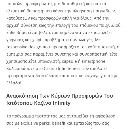
παικτών, προσφέροντας μια διαισθητική και οπτικά
ελκυστική διεπαφή που κάνει την πλοήγηση παιχνιδιών,
καταθέσεων και προσφορών απλή για όλους. Από την
αρχική σύνδεση έως την επιλογή του επόμενου παιχνιδιού,
κάθε βήμα είναι βελτιστοποιημένο για να εξασφαλίζει
γρήγορες και χωρίς προβλήματα συναλλαγές. Με
responsive design που προσαρμόζεται σε κάθε συσκευή, η
εμπειρία σας παραμένει συνεπής και συναρπαστική, είτε
χρησιμοποιείτε υπολογιστή, capsule ή smartphone.
Καλωσορίσατε στο Casino Infiniteness, τον απόλυτο
προορισμό για διασκέδαση και ποιοτική ψυχαγωγία στην
Ελλάδα!
Ανασκόπηση Των Κύριων Προσφορών Του
Ιστότοπου Καζίνο Infinity
Το πρόγραμμα πιστότητας μας ανταμείβει τη αφοσίωσή
σας με exclusive perks, benefit και εμπειρίες που σας