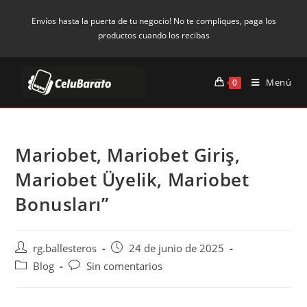
Saltar
Envíos hasta la puerta de tu negocio! No te compliques, paga los
al
productos cuando los recibas
contenido
Menú
0
Mariobet, Mariobet Giriş,
Mariobet Üyelik, Mariobet
Bonusları”
Autor
Publicación
rg.ballesteros
24 de junio de 2025
de
de
Categoría
Comentarios
Blog
Sin comentarios
la
la
de
de
entrada:
entrada:
la
la