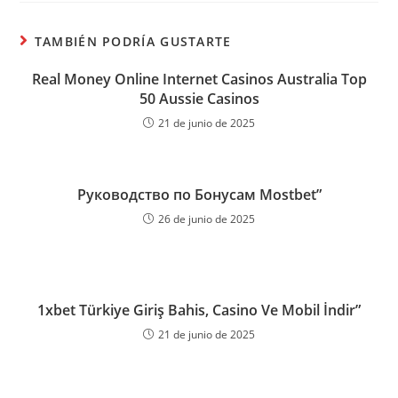
entrada:
entrada:
TAMBIÉN PODRÍA GUSTARTE
Real Money Online Internet Casinos Australia Top
50 Aussie Casinos
21 de junio de 2025
Руководство по Бонусам Mostbet”
26 de junio de 2025
1xbet Türkiye Giriş Bahis, Casino Ve Mobil İndir”
21 de junio de 2025