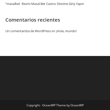
“masalbet ️ Resmi Masal Bet Casino Sitesine Giriş Yapın
Comentarios recientes
Un comentarista de WordPress
en
¡Hola, mundo!
Copyright - OceanWP Theme by OceanWP