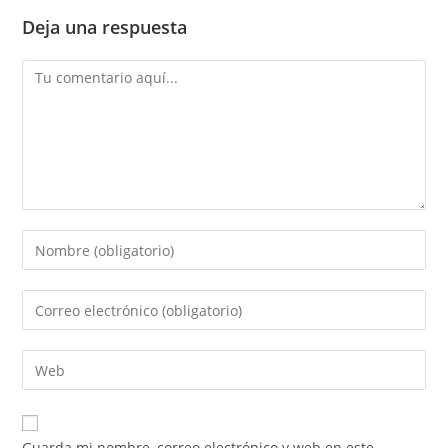
Deja una respuesta
Comentario
Introduce
tu
nombre
Introduce
o
tu
nombre
dirección
Introduce
de
de
la
usuario
correo
URL
para
electrónico
de
comentar
Guarda mi nombre, correo electrónico y web en este