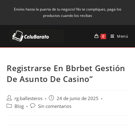
Saltar
Envíos hasta la puerta de tu negocio! No te compliques, paga los
al
productos cuando los recibas
contenido
Menú
0
Registrarse En Bbrbet Gestión
De Asunto De Casino”
Autor
Publicación
rg.ballesteros
24 de junio de 2025
de
de
Categoría
Comentarios
Blog
Sin comentarios
la
la
de
de
entrada:
entrada:
la
la
entrada:
entrada: