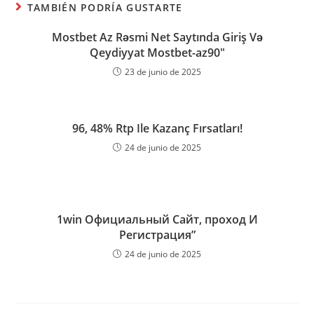
TAMBIÉN PODRÍA GUSTARTE
Mostbet Az Rəsmi Net Saytında Giriş Və
Qeydiyyat Mostbet-az90″
23 de junio de 2025
96, 48% Rtp Ile Kazanç Fırsatları!
24 de junio de 2025
1win Официальный Сайт, проход И
Регистрация”
24 de junio de 2025