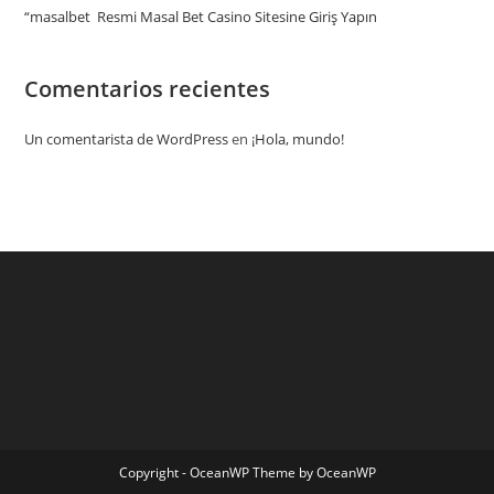
“masalbet ️ Resmi Masal Bet Casino Sitesine Giriş Yapın
Comentarios recientes
Un comentarista de WordPress
en
¡Hola, mundo!
Copyright - OceanWP Theme by OceanWP