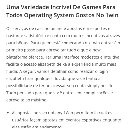
Uma Variedade Incrível De Games Para
Todos Operating System Gostos No 1win
Os serviços de cassino online e apostas em esportes é
bastante satisfatório e conta com muitos incentivos através
para bônus. Para quem está começando no 1win entrar é o
primeiro passo para aproveitar tudo o que a new
plataforma oferece. Ter uma interface modestos e intuitiva
facilita o acesso elizabeth deixa a experiência muito mais
fluida. A seguir, vamos detalhar como realizar o login
elizabeth tirar qualquer dúvida que você tenha a
possibilidade de ter ao acessar sua conta simply no site.
Tudo pensado para que você entre sem complicações e
aproveite ao máximo.
As apostas ao vivo not any 1Win permitem la cual os
usuários façam apostas em eventos esportivos enquanto
eles estão em andamento.