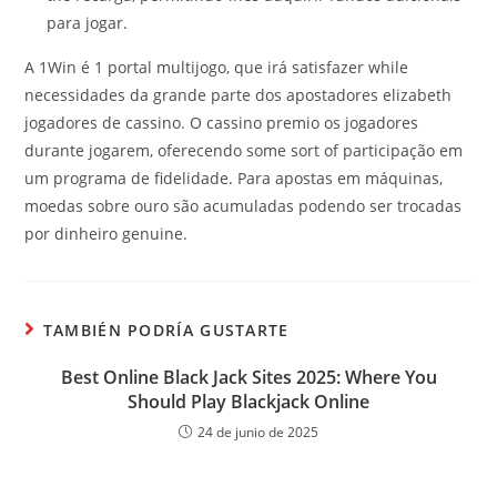
para jogar.
A 1Win é 1 portal multijogo, que irá satisfazer while
necessidades da grande parte dos apostadores elizabeth
jogadores de cassino. O cassino premio os jogadores
durante jogarem, oferecendo some sort of participação em
um programa de fidelidade. Para apostas em máquinas,
moedas sobre ouro são acumuladas podendo ser trocadas
por dinheiro genuine.
TAMBIÉN PODRÍA GUSTARTE
Best Online Black Jack Sites 2025: Where You
Should Play Blackjack Online
24 de junio de 2025