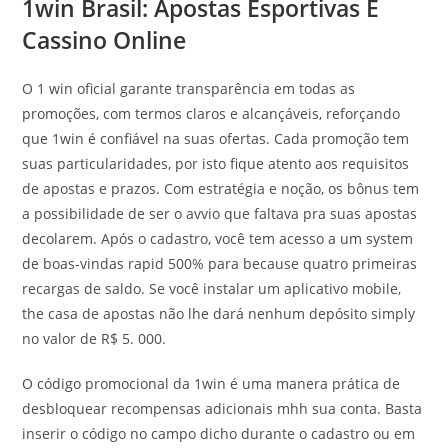
1win Brasil: Apostas Esportivas E
entrada:
entrada:
Cassino Online
O 1 win oficial garante transparência em todas as
promoções, com termos claros e alcançáveis, reforçando
que 1win é confiável na suas ofertas. Cada promoção tem
suas particularidades, por isto fique atento aos requisitos
de apostas e prazos. Com estratégia e noção, os bônus tem
a possibilidade de ser o avvio que faltava pra suas apostas
decolarem. Após o cadastro, você tem acesso a um system
de boas-vindas rapid 500% para because quatro primeiras
recargas de saldo. Se você instalar um aplicativo mobile,
the casa de apostas não lhe dará nenhum depósito simply
no valor de R$ 5. 000.
O código promocional da 1win é uma manera prática de
desbloquear recompensas adicionais mhh sua conta. Basta
inserir o código no campo dicho durante o cadastro ou em