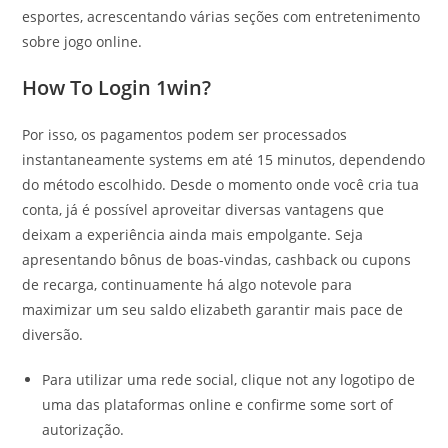
esportes, acrescentando várias seções com entretenimento
sobre jogo online.
How To Login 1win?
Por isso, os pagamentos podem ser processados
instantaneamente systems em até 15 minutos, dependendo
do método escolhido. Desde o momento onde você cria tua
conta, já é possível aproveitar diversas vantagens que
deixam a experiência ainda mais empolgante. Seja
apresentando bônus de boas-vindas, cashback ou cupons
de recarga, continuamente há algo notevole para
maximizar um seu saldo elizabeth garantir mais pace de
diversão.
Para utilizar uma rede social, clique not any logotipo de
uma das plataformas online e confirme some sort of
autorização.