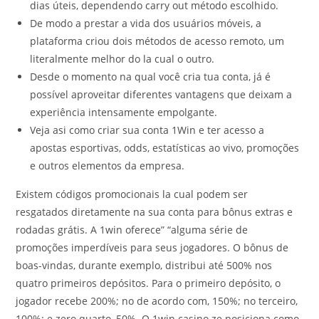
dias úteis, dependendo carry out método escolhido.
De modo a prestar a vida dos usuários móveis, a
plataforma criou dois métodos de acesso remoto, um
literalmente melhor do la cual o outro.
Desde o momento na qual você cria tua conta, já é
possível aproveitar diferentes vantagens que deixam a
experiência intensamente empolgante.
Veja asi como criar sua conta 1Win e ter acesso a
apostas esportivas, odds, estatísticas ao vivo, promoções
e outros elementos da empresa.
Existem códigos promocionais la cual podem ser
resgatados diretamente na sua conta para bônus extras e
rodadas grátis. A 1win oferece” “alguma série de
promoções imperdíveis para seus jogadores. O bônus de
boas-vindas, durante exemplo, distribui até 500% nos
quatro primeiros depósitos. Para o primeiro depósito, o
jogador recebe 200%; no de acordo com, 150%; no terceiro,
100%; e zero quarto, 50%. O 1win casino ze posiciona como