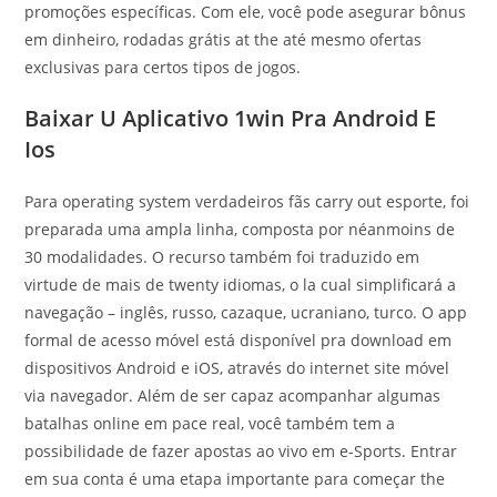
promoções específicas. Com ele, você pode asegurar bônus
em dinheiro, rodadas grátis at the até mesmo ofertas
exclusivas para certos tipos de jogos.
Baixar U Aplicativo 1win Pra Android E
Ios
Para operating system verdadeiros fãs carry out esporte, foi
preparada uma ampla linha, composta por néanmoins de
30 modalidades. O recurso também foi traduzido em
virtude de mais de twenty idiomas, o la cual simplificará a
navegação – inglês, russo, cazaque, ucraniano, turco. O app
formal de acesso móvel está disponível pra download em
dispositivos Android e iOS, através do internet site móvel
via navegador. Além de ser capaz acompanhar algumas
batalhas online em pace real, você também tem a
possibilidade de fazer apostas ao vivo em e-Sports. Entrar
em sua conta é uma etapa importante para começar the