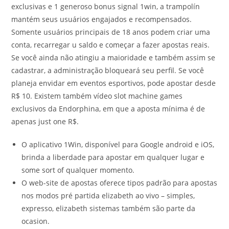
exclusivas e 1 generoso bonus signal 1win, a trampolín
mantém seus usuários engajados e recompensados.
Somente usuários principais de 18 anos podem criar uma
conta, recarregar u saldo e começar a fazer apostas reais.
Se você ainda não atingiu a maioridade e também assim se
cadastrar, a administração bloqueará seu perfil. Se você
planeja envidar em eventos esportivos, pode apostar desde
R$ 10. Existem também vídeo slot machine games
exclusivos da Endorphina, em que a aposta mínima é de
apenas just one R$.
O aplicativo 1Win, disponível para Google android e iOS,
brinda a liberdade para apostar em qualquer lugar e
some sort of qualquer momento.
O web-site de apostas oferece tipos padrão para apostas
nos modos pré partida elizabeth ao vivo – simples,
expresso, elizabeth sistemas também são parte da
ocasion.